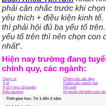
phải cân nhắc trước khi chọ
yêu thích + điều kiện kinh t
thì phải hội đủ ba yếu tố trê
yếu tố trên thì nên chọn con
nhất
”.
Hiện nay trường đang tuyể
chính quy, các ngành:
Dược sĩ
Chăm sóc sắc đẹp
Y sĩ
Chăm sóc người già
Y sĩ Y học cổ truyền
Hộ sinh
Điều dưỡng
Kỹ thuật chế biến món ăn
Thời gian học: Từ 1 đến 2 năm