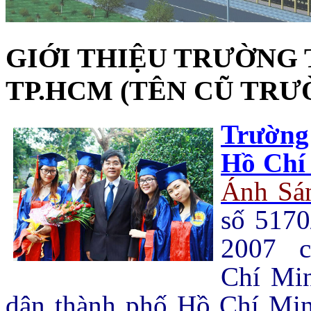
GIỚI THIỆU TRƯỜNG
TP.HCM (TÊN CŨ TRƯ
Trường
Hồ Chí
Ánh Sá
số 517
2007 c
Chí Mi
dân thành phố Hồ Chí Minh