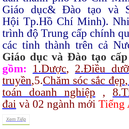
Giáo dục& Đào tạo và 
Hội Tp.Hồ Chí Minh).
Nhi
trình độ Trung cấp chính q
các tỉnh thành trên cả Nư
Giáo dục và Đào tạo cấp
gồm:
1.Dược
,
2.Điều dư
truyền
,
5.
Chăm sóc sắc đẹp
,
toán doanh nghiệp
,
8.
đai
và 02 ngành mới
Tiếng 
Xem Tiếp