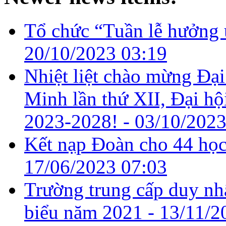
Tổ chức “Tuần lễ hưởng 
20/10/2023 03:19
Nhiệt liệt chào mừng Đạ
Minh lần thứ XII, Đại h
2023-2028! -
03/10/2023
Kết nạp Đoàn cho 44 học 
17/06/2023 07:03
Trường trung cấp duy nhấ
biểu năm 2021 -
13/11/2