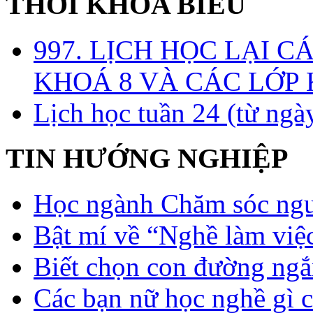
THỜI KHÓA BIỂU
997. LỊCH HỌC LẠI C
KHOÁ 8 VÀ CÁC LỚP
Lịch học tuần 24 (từ ngà
TIN HƯỚNG NGHIỆP
Học ngành Chăm sóc ngườ
Bật mí về “Nghề làm việc
Biết chọn con đường ngắ
Các bạn nữ học nghề gì 