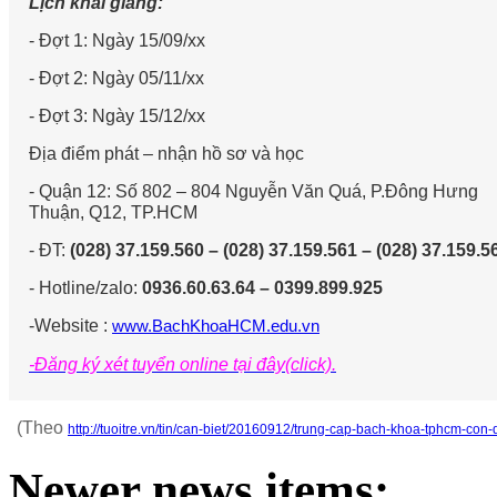
Lịch khai giảng:
- Đợt 1: Ngày 15/09/xx
- Đợt 2: Ngày 05/11/xx
- Đợt 3: Ngày 15/12/xx
Địa điểm phát – nhận hồ sơ và học
- Quận 12: Số 802 – 804 Nguyễn Văn Quá, P.Đông Hưng
Thuận, Q12, TP.HCM
- ĐT:
(028) 37.159.560 – (028) 37.159.561 – (028) 37.159.5
- Hotline/zalo:
0936.60.63.64 – 0399.899.925
-Website :
www.BachKhoaHCM.edu.vn
-Đăng ký xét tuyển online tại đây(click).
(Theo
http://tuoitre.vn/tin/can-biet/20160912/trung-cap-bach-khoa-tphcm-co
Newer news items: