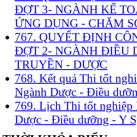
ĐỢT 3- NGÀNH KẾ TO
ỨNG DỤNG - CHĂM S
767. QUYẾT ĐỊNH CÔ
ĐỢT 2- NGÀNH ĐIỀU D
TRUYỀN - DƯỢC
768. Kết quả Thi tốt ngh
Ngành Dược - Điều dưỡng
769. Lịch Thi tốt nghiệ
Dược - Điều dưỡng - Y S