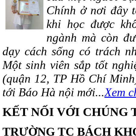
Chính ở nơi đây t
khi học được khô
ngành mà còn đượ
dạy cách sống có trách n
Một sinh viên sắp tốt ng
(quận 12, TP Hồ Chí Minh)
tới Báo Hà nội mới...
Xem ch
KẾT NỐI VỚI CHÚNG 
TRƯỜNG TC BÁCH KH