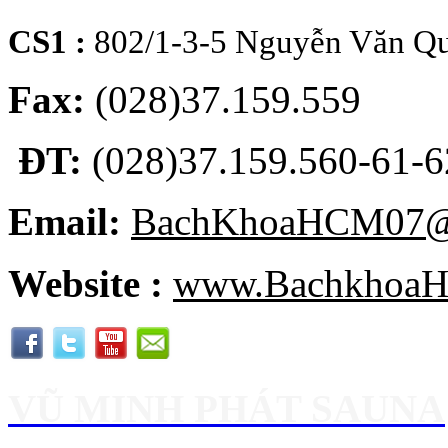
CS1 :
802/1-3-5 Nguyễn Văn Qu
Fax:
(028)37.159.559
ĐT:
(028)37.159.560-61-62
Email:
BachKhoaHCM07@
Website :
www.BachkhoaH
VŨ MINH PHÁT SAUNA