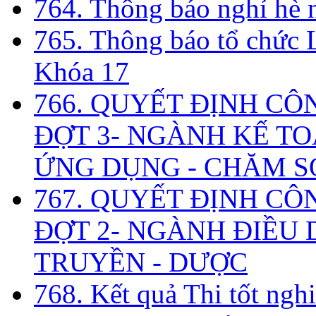
764. Thông báo nghỉ hè
765. Thông báo tổ chức 
Khóa 17
766. QUYẾT ĐỊNH CÔ
ĐỢT 3- NGÀNH KẾ TO
ỨNG DỤNG - CHĂM S
767. QUYẾT ĐỊNH CÔ
ĐỢT 2- NGÀNH ĐIỀU D
TRUYỀN - DƯỢC
768. Kết quả Thi tốt ngh