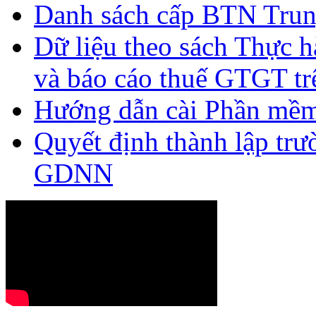
Danh sách cấp BTN Trun
Dữ liệu theo sách Thực hà
và báo cáo thuế GTGT tr
Hướng dẫn cài Phần mề
Quyết định thành lập tr
GDNN