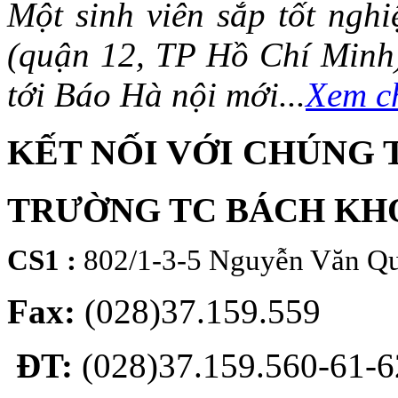
Một sinh viên sắp tốt ng
(quận 12, TP Hồ Chí Minh)
tới Báo Hà nội mới...
Xem ch
KẾT NỐI VỚI CHÚNG 
TRƯỜNG TC BÁCH KH
CS1 :
802/1-3-5 Nguyễn Văn Qu
Fax:
(028)37.159.559
ĐT:
(028)37.159.560-61-62