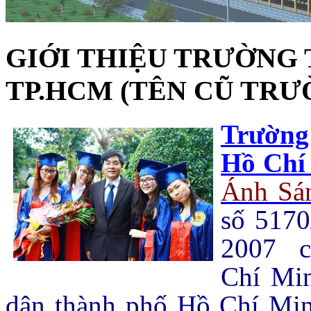
GIỚI THIỆU TRƯỜNG
TP.HCM (TÊN CŨ TRƯ
Trường
Hồ Chí
Ánh Sá
số 517
2007 c
Chí Mi
dân thành phố Hồ Chí Minh