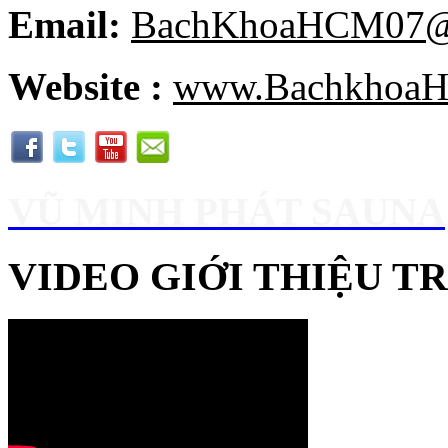
Email:
BachKhoaHCM07@
Website :
www.BachkhoaH
VŨ MINH PHÁT SAUNA
VIDEO GIỚI THIỆU 