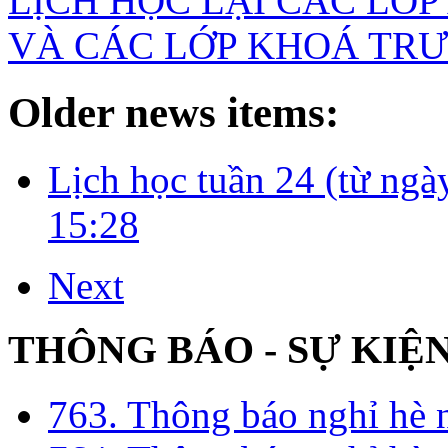
LỊCH HỌC LẠI CÁC LỚP
VÀ CÁC LỚP KHOÁ TR
Older news items:
Lịch học tuần 24 (từ ngà
15:28
Next
THÔNG BÁO - SỰ KIỆ
763. Thông báo nghỉ hè