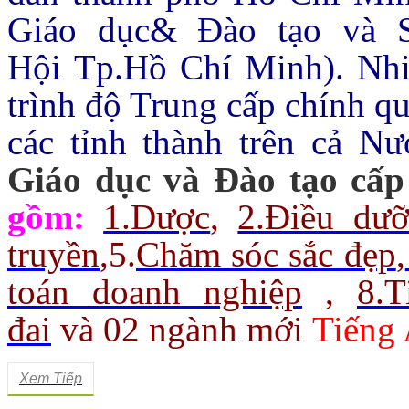
Giáo dục& Đào tạo và 
Hội Tp.Hồ Chí Minh).
Nhi
trình độ Trung cấp chính q
các tỉnh thành trên cả Nư
Giáo dục và Đào tạo cấp
gồm:
1.Dược
,
2.Điều dư
truyền
,
5.
Chăm sóc sắc đẹp
,
toán doanh nghiệp
,
8.
đai
và 02 ngành mới
Tiếng 
Xem Tiếp