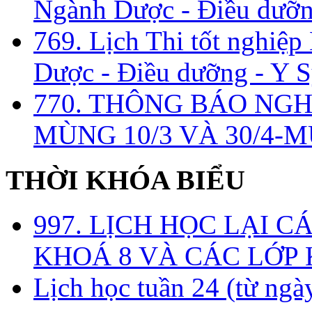
Ngành Dược - Điều dưỡng
769. Lịch Thi tốt nghiệ
Dược - Điều dưỡng - Y S
770. THÔNG BÁO NGH
MÙNG 10/3 VÀ 30/4-M
THỜI KHÓA BIỂU
997. LỊCH HỌC LẠI C
KHOÁ 8 VÀ CÁC LỚP
Lịch học tuần 24 (từ ngà