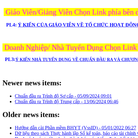
Giáo Viên/Giảng Viên Chọn Link phía bên d
PL4:
Ý KIẾN CỦA GIÁO VIÊN VỀ TỔ CHỨC HOẠT ĐỘ
Doanh Nghiệp/ Nhà Tuyển Dụng Chọn Link ph
PL3:
Ý KIẾN NHÀ TUYỂN DỤNG VỀ CHUẨN ĐẦU RA VÀ CHƯƠN
Newer news items:
Chuẩn đầu ra Trình độ Sơ cấp -
05/09/2024 09:01
Chuẩn đầu ra Trình độ Trung cấp -
13/06/2024 06:46
Older news items:
Hướng dẫn cài Phần mềm BHYT (VssID) -
05/01/2022 06:27
Dữ liệu theo sách Thực hành lập Sổ kế toán, báo cáo tài chính