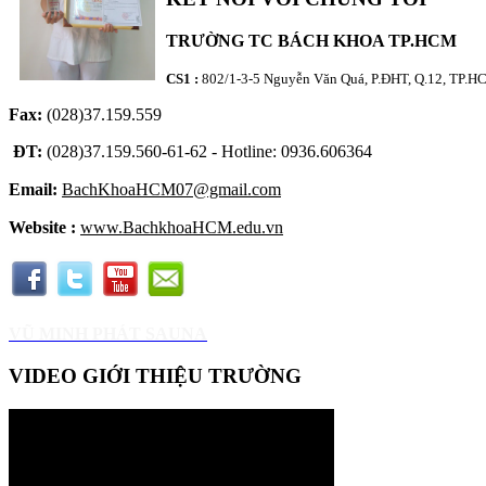
TRƯỜNG TC BÁCH KHOA TP.HCM
CS1 :
802/1-3-5 Nguyễn Văn Quá, P.ĐHT, Q.12, TP.
Fax:
(028)37.159.559
ĐT:
(028)37.159.560-61-62 - Hotline: 0936.606364
Email:
BachKhoaHCM07@gmail.com
Website :
www.BachkhoaHCM.edu.vn
VŨ MINH PHÁT SAUNA
VIDEO GIỚI THIỆU TRƯỜNG