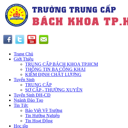
Trang Chủ
Giới Thiệu
TRUNG CẤP BÁCH KHOA TP.HCM
THÔNG TIN BA CÔNG KHAI
KIỂM ĐỊNH CHẤT LƯỢNG
Tuyển Sinh
TRUNG CẤP
SƠ CẤP - THƯỜNG XUYÊN
Tuyển Sinh ĐH-CĐ
Ngành Đào Tạo
Tin Tức
Báo Viết Về Trường
Tin Hướng Nghiệp
Tin Hoạt Động
Học tập