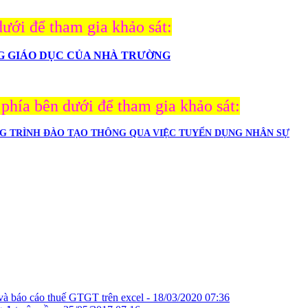
ưới để tham gia khảo sát:
NG GIÁO DỤC CỦA NHÀ TRƯỜNG
ía bên dưới để tham gia khảo sát:
G TRÌNH ĐÀO TẠO THÔNG QUA VIỆC TUYỂN DỤNG NHÂN SỰ
 và báo cáo thuế GTGT trên excel -
18/03/2020 07:36