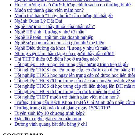
Học ở trường tư có được hưởng chính sách con thương binh?
Muốn trở thành giáo viên mầm non?
Muốn trở thành “Thầy thuốc” cần những tố chất gì?
Ngành Quản Lý Đất Đai
Nghề Dược sĩ “Thầy thuốc của nhân dân”
Nghề Hộ sinh “Lương y như từ mẫu”
Nghề Kế toán - trái tim của doanh nghiệp
Nghề sư phạm mầm non - cô giáo như mẹ hiền
Nghề Điều dưỡng đa khoa “Lương y như từ mẫu”
Những việc làm thầm lặng của người thầy đầu đời!!!
Thi THPT thiếu 0,5 điểm học ở trường nào?
Tốt nghiệp THCS học lên trung cấp chương trình kép là gì?
Tốt nghiệp THCS học lên trung cấp, có được cấp thêm bằng
Tốt nghiệp THCS học ngay lên trung cấp có được học liên t
Tốt nghiệp THCS đi học trung cấp các các chuyên ngành về s
Tốt nghiệp THCS đi học trung cấp rồi liên thông lên ĐH mất
Tốt nghiệp THCS đi học trung cấp được miễn học phí?
Tốt nghiệp THPT muốn trở thành giáo viên mầm non?
Trường Trung cấp Bách Khoa Tp.Hồ Chí Minh đón nhận cờ thi
Trường trung cấp nào khai giảng ngày 15/8/2019?
Tuyển sinh lớp 10 chương trình kép?
Đặc điểm nghề giáo viên mầm non
Đường vinh quang bắt đầu bằng ý chí