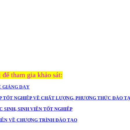
 để tham gia khảo sát:
C GIẢNG DẠY
N SẮP TỐT NGHIỆP VỀ CHẤT LƯỢNG, PHƯƠNG THỨC ĐÀO T
 SINH, SINH VIÊN TỐT NGHIỆP
VIÊN VỀ CHƯƠNG TRÌNH ĐÀO TẠO