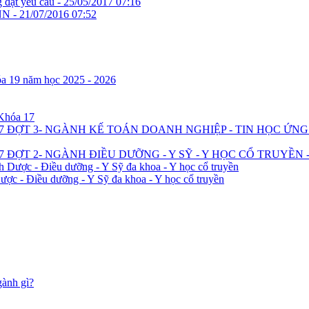
 đạt yêu cầu -
25/05/2017 07:16
NN -
21/07/2016 07:52
óa 19 năm học 2025 - 2026
 Khóa 17
7 ĐỢT 3- NGÀNH KẾ TOÁN DOANH NGHIỆP - TIN HỌC ỨN
 ĐỢT 2- NGÀNH ĐIỀU DƯỠNG - Y SỸ - Y HỌC CỔ TRUYỀN 
h Dược - Điều dưỡng - Y Sỹ đa khoa - Y học cổ truyền
ược - Điều dưỡng - Y Sỹ đa khoa - Y học cổ truyền
gành gì?