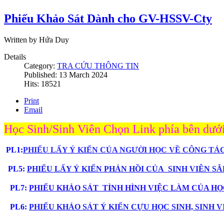
Phiếu Khảo Sát Dành cho GV-HSSV-Cty
Written by Hứa Duy
Details
Category:
TRA CỨU THÔNG TIN
Published: 13 March 2024
Hits: 18521
Print
Email
Học Sinh/Sinh Viên Chọn Link phía bên dưới
PL1
:
PHIẾU LẤY Ý KIẾN CỦA NGƯỜI HỌC VỀ CÔNG TÁ
PL5:
PHIẾU LẤY Ý KIẾN PHẢN HỒI CỦA SINH VIÊ
PL7:
PHIẾU KHẢO SÁT TÌNH HÌNH VIỆC LÀM CỦA HỌC
PL6:
PHIẾU KHẢO SÁT Ý KIẾN CỰU HỌC SINH, SINH 