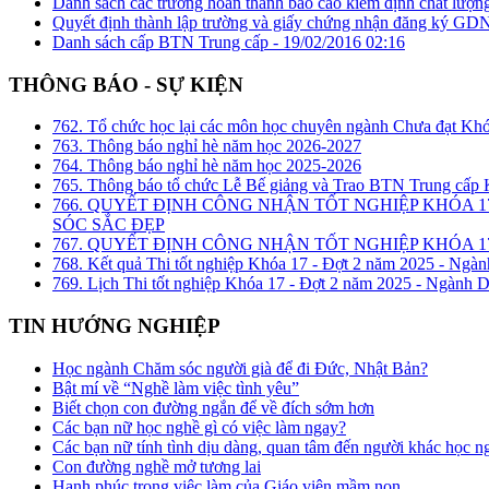
Danh sách các trường hoàn thành báo cáo kiểm định chất lượng
Quyết định thành lập trường và giấy chứng nhận đăng ký GD
Danh sách cấp BTN Trung cấp -
19/02/2016 02:16
THÔNG BÁO - SỰ KIỆN
762. Tổ chức học lại các môn học chuyên ngành Chưa đạt Kh
763. Thông báo nghỉ hè năm học 2026-2027
764. Thông báo nghỉ hè năm học 2025-2026
765. Thông báo tổ chức Lễ Bế giảng và Trao BTN Trung cấp
766. QUYẾT ĐỊNH CÔNG NHẬN TỐT NGHIỆP KHÓA 1
SÓC SẮC ĐẸP
767. QUYẾT ĐỊNH CÔNG NHẬN TỐT NGHIỆP KHÓA 17
768. Kết quả Thi tốt nghiệp Khóa 17 - Đợt 2 năm 2025 - Ngàn
769. Lịch Thi tốt nghiệp Khóa 17 - Đợt 2 năm 2025 - Ngành D
TIN HƯỚNG NGHIỆP
Học ngành Chăm sóc người già để đi Đức, Nhật Bản?
Bật mí về “Nghề làm việc tình yêu”
Biết chọn con đường ngắn để về đích sớm hơn
Các bạn nữ học nghề gì có việc làm ngay?
Các bạn nữ tính tình dịu dàng, quan tâm đến người khác học n
Con đường nghề mở tương lai
Hạnh phúc trong việc làm của Giáo viên mầm non