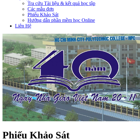
Tra cứu Tài liệu & kết quả học tập
Các mẫu đơn
Phiếu Khảo Sát
Hướng dẫn phần mềm học Online
Liên Hệ
Phiếu Khảo Sát