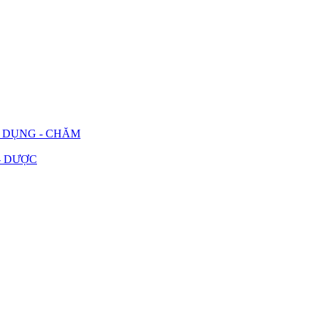
G DỤNG - CHĂM
- DƯỢC