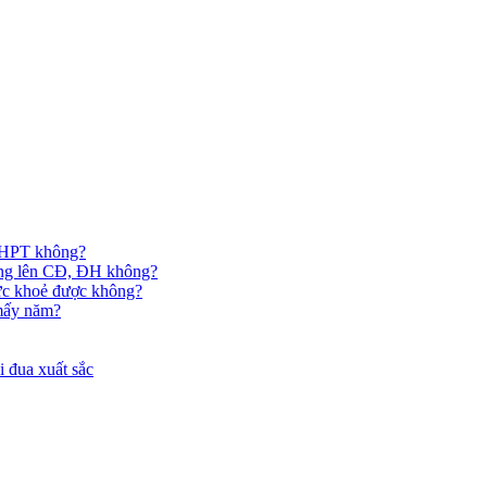
 THPT không?
hông lên CĐ, ĐH không?
ức khoẻ được không?
 mấy năm?
 đua xuất sắc