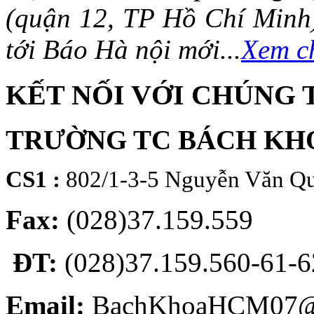
(quận 12, TP Hồ Chí Minh)
tới Báo Hà nội mới...
Xem ch
KẾT NỐI VỚI CHÚNG 
TRƯỜNG TC BÁCH KH
CS1 :
802/1-3-5 Nguyễn Văn Qu
Fax:
(028)37.159.559
ĐT:
(028)37.159.560-61-62
Email:
BachKhoaHCM07@