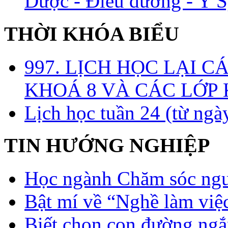
Dược - Điều dưỡng - Y S
THỜI KHÓA BIỂU
997. LỊCH HỌC LẠI C
KHOÁ 8 VÀ CÁC LỚP
Lịch học tuần 24 (từ ngà
TIN HƯỚNG NGHIỆP
Học ngành Chăm sóc ngườ
Bật mí về “Nghề làm việc
Biết chọn con đường ngắ