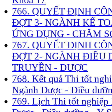
766. QUYẾT ĐỊNH CÔ
ĐỢT 3- NGÀNH KẾ TO
ỨNG DỤNG - CHĂM S
767. QUYẾT ĐỊNH CÔ
ĐỢT 2- NGÀNH ĐIỀU D
TRUYỀN - DƯỢC
768. Kết quả Thi tốt ngh
Ngành Dược - Điều dưỡng
769. Lịch Thi tốt nghiệ