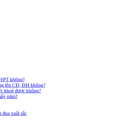
 THPT không?
hông lên CĐ, ĐH không?
ức khoẻ được không?
 mấy năm?
 đua xuất sắc