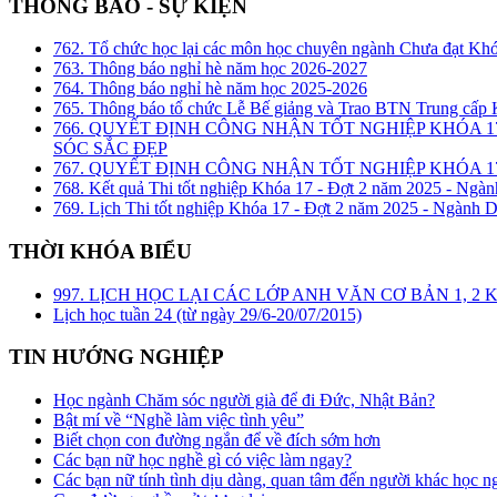
THÔNG BÁO - SỰ KIỆN
762. Tổ chức học lại các môn học chuyên ngành Chưa đạt Kh
763. Thông báo nghỉ hè năm học 2026-2027
764. Thông báo nghỉ hè năm học 2025-2026
765. Thông báo tổ chức Lễ Bế giảng và Trao BTN Trung cấp
766. QUYẾT ĐỊNH CÔNG NHẬN TỐT NGHIỆP KHÓA 1
SÓC SẮC ĐẸP
767. QUYẾT ĐỊNH CÔNG NHẬN TỐT NGHIỆP KHÓA 17
768. Kết quả Thi tốt nghiệp Khóa 17 - Đợt 2 năm 2025 - Ngàn
769. Lịch Thi tốt nghiệp Khóa 17 - Đợt 2 năm 2025 - Ngành D
THỜI KHÓA BIỂU
997. LỊCH HỌC LẠI CÁC LỚP ANH VĂN CƠ BẢN 1, 
Lịch học tuần 24 (từ ngày 29/6-20/07/2015)
TIN HƯỚNG NGHIỆP
Học ngành Chăm sóc người già để đi Đức, Nhật Bản?
Bật mí về “Nghề làm việc tình yêu”
Biết chọn con đường ngắn để về đích sớm hơn
Các bạn nữ học nghề gì có việc làm ngay?
Các bạn nữ tính tình dịu dàng, quan tâm đến người khác học n