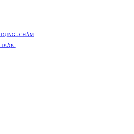
G DỤNG - CHĂM
- DƯỢC