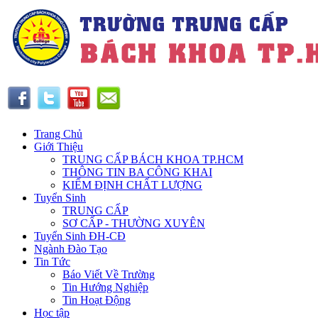
Trang Chủ
Giới Thiệu
TRUNG CẤP BÁCH KHOA TP.HCM
THÔNG TIN BA CÔNG KHAI
KIỂM ĐỊNH CHẤT LƯỢNG
Tuyển Sinh
TRUNG CẤP
SƠ CẤP - THƯỜNG XUYÊN
Tuyển Sinh ĐH-CĐ
Ngành Đào Tạo
Tin Tức
Báo Viết Về Trường
Tin Hướng Nghiệp
Tin Hoạt Động
Học tập