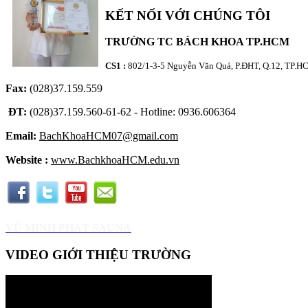
KẾT NỐI VỚI CHÚNG TÔI
TRƯỜNG TC BÁCH KHOA TP.HCM
CS1 :
802/1-3-5 Nguyễn Văn Quá, P.ĐHT, Q.12, TP.
Fax:
(028)37.159.559
ĐT:
(028)37.159.560-61-62 - Hotline: 0936.606364
Email:
BachKhoaHCM07@gmail.com
Website :
www.BachkhoaHCM.edu.vn
VŨ MINH PHÁT SAUNA
VIDEO GIỚI THIỆU TRƯỜNG