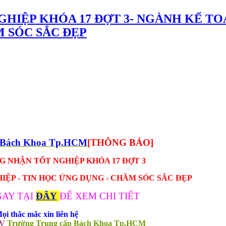
NGHIỆP KHÓA 17 ĐỢT 3- NGÀNH KẾ T
M SÓC SẮC ĐẸP
p Bách Khoa Tp.HCM
[THÔNG BÁO]
 NHẬN TỐT NGHIỆP KHÓA 17 ĐỢT 3
ỆP - TIN HỌC ỨNG DỤNG - CHĂM SÓC SẮC ĐẸP
AY TẠI
ĐÂY
ĐỂ XEM CHI TIẾT
ọi thắc mắc xin liên hệ
SV
Trường Trung cấp Bách Khoa Tp.HCM