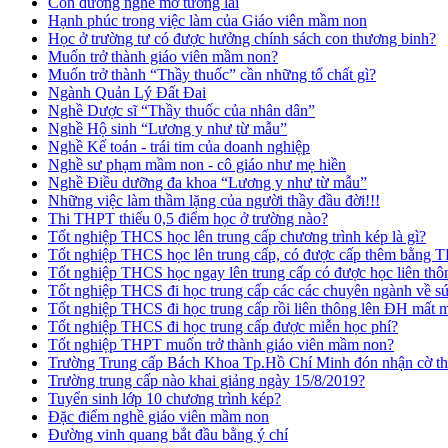
Con đường nghề mở tương lai
Hạnh phúc trong việc làm của Giáo viên mầm non
Học ở trường tư có được hưởng chính sách con thương binh?
Muốn trở thành giáo viên mầm non?
Muốn trở thành “Thầy thuốc” cần những tố chất gì?
Ngành Quản Lý Đất Đai
Nghề Dược sĩ “Thầy thuốc của nhân dân”
Nghề Hộ sinh “Lương y như từ mẫu”
Nghề Kế toán - trái tim của doanh nghiệp
Nghề sư phạm mầm non - cô giáo như mẹ hiền
Nghề Điều dưỡng đa khoa “Lương y như từ mẫu”
Những việc làm thầm lặng của người thầy đầu đời!!!
Thi THPT thiếu 0,5 điểm học ở trường nào?
Tốt nghiệp THCS học lên trung cấp chương trình kép là gì?
Tốt nghiệp THCS học lên trung cấp, có được cấp thêm bằng
Tốt nghiệp THCS học ngay lên trung cấp có được học liên t
Tốt nghiệp THCS đi học trung cấp các các chuyên ngành về s
Tốt nghiệp THCS đi học trung cấp rồi liên thông lên ĐH mất
Tốt nghiệp THCS đi học trung cấp được miễn học phí?
Tốt nghiệp THPT muốn trở thành giáo viên mầm non?
Trường Trung cấp Bách Khoa Tp.Hồ Chí Minh đón nhận cờ thi
Trường trung cấp nào khai giảng ngày 15/8/2019?
Tuyển sinh lớp 10 chương trình kép?
Đặc điểm nghề giáo viên mầm non
Đường vinh quang bắt đầu bằng ý chí