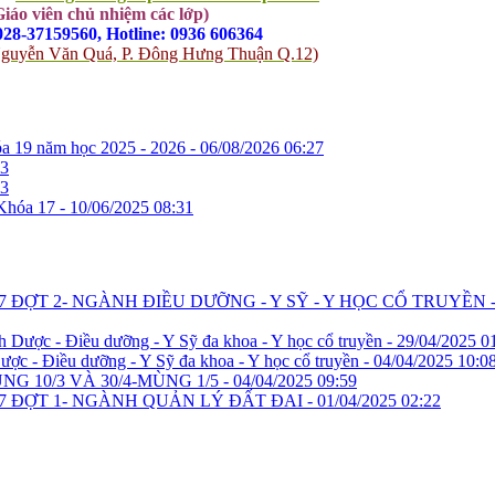
Giáo viên chủ nhiệm các lớp)
 028-37159560, Hotline: 0936 606364
-5 Nguyễn Văn Quá, P. Đông Hưng Thuận Q.12)
óa 19 năm học 2025 - 2026 -
06/08/2026 06:27
53
03
Khóa 17 -
10/06/2025 08:31
 ĐỢT 2- NGÀNH ĐIỀU DƯỠNG - Y SỸ - Y HỌC CỔ TRUYỀN -
h Dược - Điều dưỡng - Y Sỹ đa khoa - Y học cổ truyền -
29/04/2025 0
ược - Điều dưỡng - Y Sỹ đa khoa - Y học cổ truyền -
04/04/2025 10:0
 10/3 VÀ 30/4-MÙNG 1/5 -
04/04/2025 09:59
7 ĐỢT 1- NGÀNH QUẢN LÝ ĐẤT ĐAI -
01/04/2025 02:22