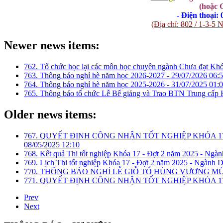
(hoặc 
- Điện thoại:
(Địa chỉ: 802 / 1-3
Newer news items:
762. Tổ chức học lại các môn học chuyên ngành Chưa đạt Kh
763. Thông báo nghỉ hè năm học 2026-2027 -
29/07/2026 06:
764. Thông báo nghỉ hè năm học 2025-2026 -
31/07/2025 01:
765. Thông báo tổ chức Lễ Bế giảng và Trao BTN Trung cấp 
Older news items:
767. QUYẾT ĐỊNH CÔNG NHẬN TỐT NGHIỆP KHÓA 17
08/05/2025 12:10
768. Kết quả Thi tốt nghiệp Khóa 17 - Đợt 2 năm 2025 - Ngàn
769. Lịch Thi tốt nghiệp Khóa 17 - Đợt 2 năm 2025 - Ngành D
770. THÔNG BÁO NGHỈ LỄ GIỖ TỔ HÙNG VƯƠNG MÙNG
771. QUYẾT ĐỊNH CÔNG NHẬN TỐT NGHIỆP KHÓA 1
Prev
Next