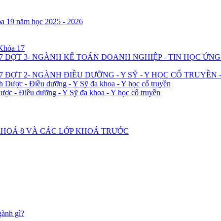
óa 19 năm học 2025 - 2026
 Khóa 17
7 ĐỢT 3- NGÀNH KẾ TOÁN DOANH NGHIỆP - TIN HỌC ỨN
 ĐỢT 2- NGÀNH ĐIỀU DƯỠNG - Y SỸ - Y HỌC CỔ TRUYỀN 
h Dược - Điều dưỡng - Y Sỹ đa khoa - Y học cổ truyền
ược - Điều dưỡng - Y Sỹ đa khoa - Y học cổ truyền
2 KHOÁ 8 VÀ CÁC LỚP KHOÁ TRƯỚC
gành gì?