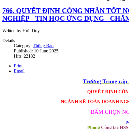
766. QUYẾT ĐỊNH CÔNG NHẬN TỐT 
NGHIỆP - TIN HỌC ỨNG DỤNG - CHĂ
Written by Hứa Duy
Details
Category:
Thông Báo
Published: 10 June 2025
Hits: 22182
Print
Email
Trường Trung cấ
QUYẾT ĐỊNH CÔNG
NGÀNH KẾ TOÁN DOANH NGHI
BẤM CHỌN NG
M
Phòng
Công tác HS