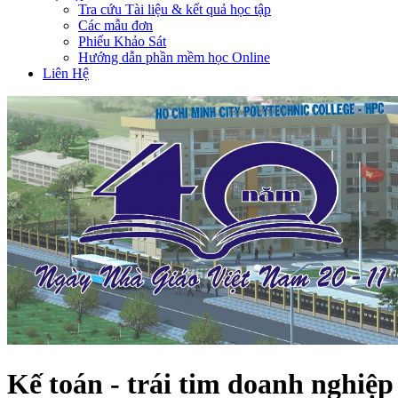
Tra cứu Tài liệu & kết quả học tập
Các mẫu đơn
Phiếu Khảo Sát
Hướng dẫn phần mềm học Online
Liên Hệ
Kế toán - trái tim doanh nghiệp