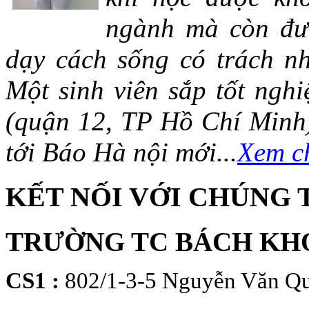
ngành mà còn đượ
dạy cách sống có trách n
Một sinh viên sắp tốt ng
(quận 12, TP Hồ Chí Minh)
tới Báo Hà nội mới...
Xem ch
KẾT NỐI VỚI CHÚNG 
TRƯỜNG TC BÁCH KH
CS1 :
802/1-3-5 Nguyễn Văn Qu