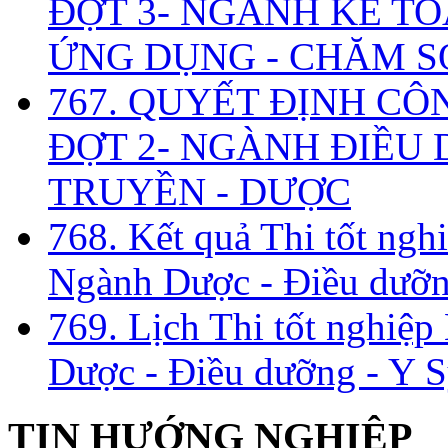
ĐỢT 3- NGÀNH KẾ TO
ỨNG DỤNG - CHĂM S
767. QUYẾT ĐỊNH CÔ
ĐỢT 2- NGÀNH ĐIỀU D
TRUYỀN - DƯỢC
768. Kết quả Thi tốt ngh
Ngành Dược - Điều dưỡng
769. Lịch Thi tốt nghiệ
Dược - Điều dưỡng - Y S
TIN HƯỚNG NGHIỆP