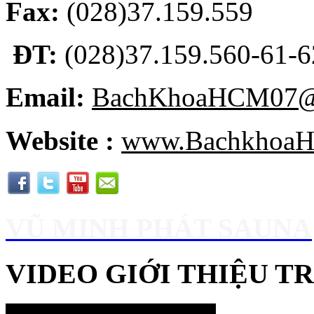
Fax:
(028)37.159.559
ĐT:
(028)37.159.560-61-62
Email:
BachKhoaHCM07@
Website :
www.BachkhoaH
VŨ MINH PHÁT SAUNA
VIDEO GIỚI THIỆU 