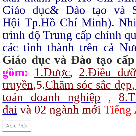
Giáo dục& Đào tạo và 
Hội Tp.Hồ Chí Minh).
Nhi
trình độ Trung cấp chính q
các tỉnh thành trên cả Nư
Giáo dục và Đào tạo cấp
gồm:
1.Dược
,
2.Điều dư
truyền
,
5.
Chăm sóc sắc đẹp
,
toán doanh nghiệp
,
8.
đai
và 02 ngành mới
Tiếng 
Xem Tiếp