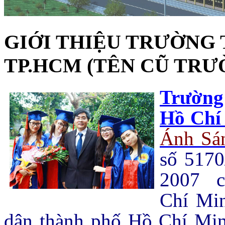
GIỚI THIỆU TRƯỜNG
TP.HCM (TÊN CŨ TRƯ
Trường
Hồ Chí
Ánh Sá
số 517
2007 c
Chí Mi
dân thành phố Hồ Chí Minh