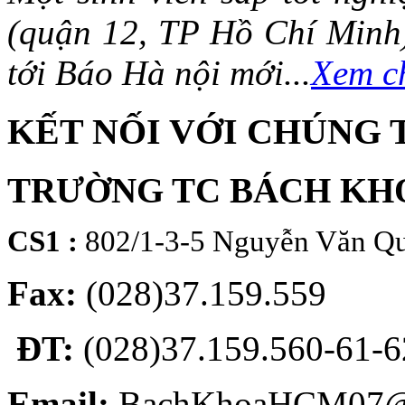
(quận 12, TP Hồ Chí Minh)
tới Báo Hà nội mới...
Xem ch
KẾT NỐI VỚI CHÚNG 
TRƯỜNG TC BÁCH KH
CS1 :
802/1-3-5 Nguyễn Văn Qu
Fax:
(028)37.159.559
ĐT:
(028)37.159.560-61-62
Email:
BachKhoaHCM07@