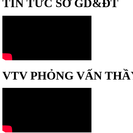
TIN TỨC SỞ GD&ĐT
VTV PHỎNG VẤN THẦ