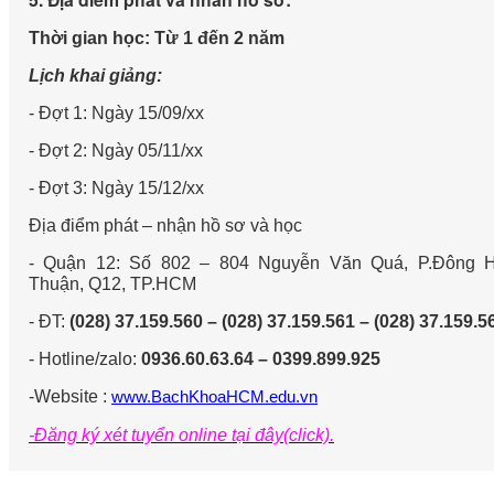
Thời gian học: Từ 1 đến 2 năm
Lịch khai giảng:
- Đợt 1: Ngày 15/09/xx
- Đợt 2: Ngày 05/11/xx
- Đợt 3: Ngày 15/12/xx
Địa điểm phát – nhận hồ sơ và học
- Quận 12: Số 802 – 804 Nguyễn Văn Quá, P.Đông 
Thuận, Q12, TP.HCM
- ĐT:
(028) 37.159.560 – (028) 37.159.561 – (028) 37.159.5
- Hotline/zalo:
0936.60.63.64 – 0399.899.925
-Website :
www.BachKhoaHCM.edu.vn
-Đăng ký xét tuyển online tại đây(click).