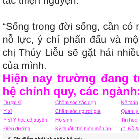
tác thiện nguyện.
“Sống trong đời sống, cần có m
nỗ lực, ý chí phấn đấu và một 
chị Thúy Liễu sẽ gặt hái nhi
của mình.
Hiện nay trường đang t
hệ chính quy, các ngành
Dược sĩ
Chăm sóc sắc đẹp
Kế toán
Y sĩ
Chăm sóc người già
Quản lý 
Y sĩ Y học cổ truyền
Hộ sinh
Tin học
Điều dưỡng
Kỹ thuật chế biến món ăn
(1. Đồ h
5. Địa điểm phát và nhân hồ sơ: