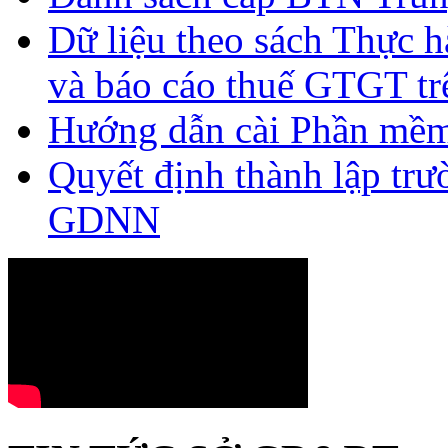
Dữ liệu theo sách Thực hà
và báo cáo thuế GTGT tr
Hướng dẫn cài Phần mề
Quyết định thành lập tr
GDNN