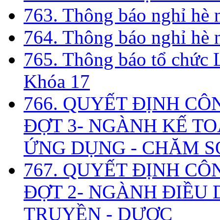
763. Thông báo nghỉ hè
764. Thông báo nghỉ hè
765. Thông báo tổ chức 
Khóa 17
766. QUYẾT ĐỊNH CÔ
ĐỢT 3- NGÀNH KẾ TO
ỨNG DỤNG - CHĂM S
767. QUYẾT ĐỊNH CÔ
ĐỢT 2- NGÀNH ĐIỀU D
TRUYỀN - DƯỢC