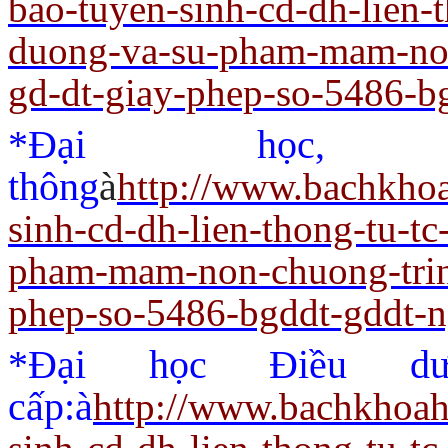
bao-tuyen-sinh-cd-dh-lien-
duong-va-su-pham-mam-non
gd-dt-giay-phep-so-5486-b
*Đại học,
thông
à
http://www.bachkho
sinh-cd-dh-lien-thong-tu-t
pham-mam-non-chuong-trin
phep-so-5486-bgddt-gddt-
*Đại học Điều dư
cấp:
à
http://www.bachkhoah