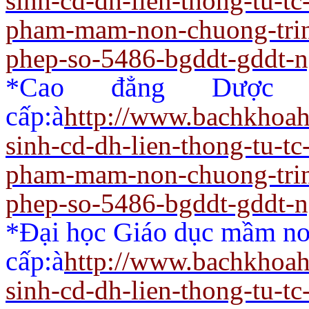
sinh-cd-dh-lien-thong-tu-t
pham-mam-non-chuong-trin
phep-so-5486-bgddt-gddt-
*Cao đẳng Dược 
cấp:
à
http://www.bachkhoah
sinh-cd-dh-lien-thong-tu-t
pham-mam-non-chuong-trin
phep-so-5486-bgddt-gddt-
*Đại học Giáo dục mầm non
cấp:
à
http://www.bachkhoah
sinh-cd-dh-lien-thong-tu-t