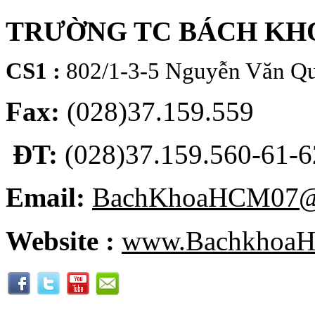
TRƯỜNG TC BÁCH KH
CS1 :
802/1-3-5 Nguyễn Văn Qu
Fax:
(028)37.159.559
ĐT:
(028)37.159.560-61-62
Email:
BachKhoaHCM07@
Website :
www.BachkhoaH