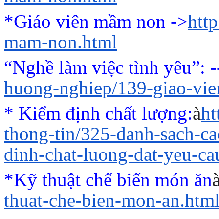
*Giáo viên mầm non ->
htt
mam-non.html
“Nghề làm việc tình yêu”
: 
huong-nghiep/139-giao-vi
* Kiểm định chất lượng:
à
ht
thong-tin/325-danh-sach-c
dinh-chat-luong-dat-yeu-ca
*Kỹ thuật chế biến món ăn
thuat-che-bien-mon-an.htm