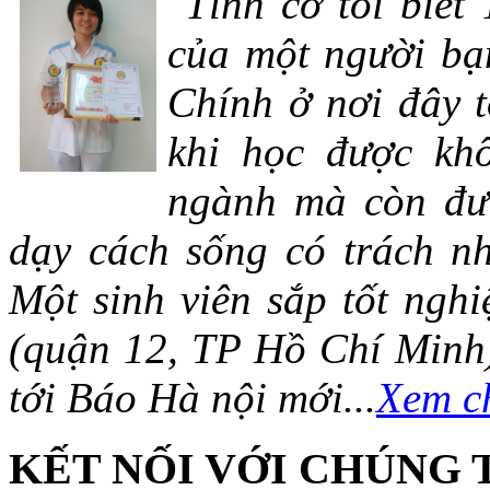
"Tình cờ tôi biết
của một người bạn
Chính ở nơi đây t
khi học được khô
ngành mà còn đượ
dạy cách sống có trách n
Một sinh viên sắp tốt ng
(quận 12, TP Hồ Chí Minh)
tới Báo Hà nội mới...
Xem ch
KẾT NỐI VỚI CHÚNG 