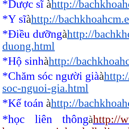
*Dược sĩ
à
http://bachkhoa
*Y sĩ
à
http://bachkhoahcm.e
*Điều dưỡng
à
http://bachk
duong.html
*Hộ sinh
à
http://bachkhoah
*Chăm sóc người già
à
http
soc-nguoi-gia.html
*Kế toán
à
http://bachkhoah
*học liên thông
http://
à