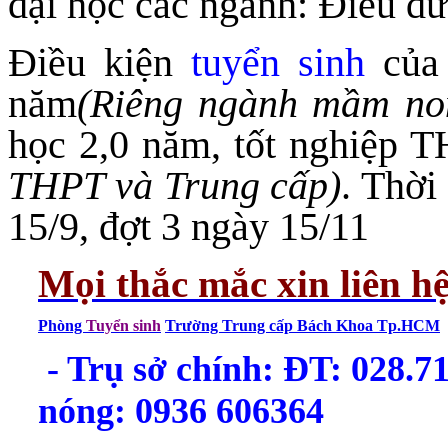
đại học các ngành: Điều 
Điều kiện
tuyển sinh
của 
năm
(Riêng ngành mầm no
học 2,0 năm, tốt nghiệp 
THPT và Trung cấp)
. Thời
15/9, đợt 3 ngày 15/11
Mọi thắc mắc xin liên h
Phòng
Tuyển sinh
Trường Trung cấp Bách Khoa Tp.HCM
- Trụ sở chính: ĐT: 028.
nóng: 0936 606364