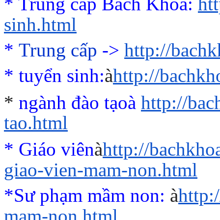
* Trung cấp Bách Khoa:
ht
sinh.html
*
Trung cấp
->
http://bach
*
tuyển sinh:
à
http://bachk
*
ngành đào tạo
à
http://ba
tao.html
* Giáo viên
à
http://bachkho
giao-vien-mam-non.html
*Sư phạm mầm non:
à
http
mam-non.html