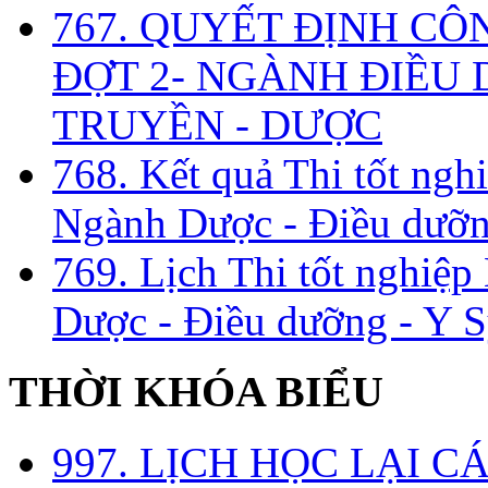
767. QUYẾT ĐỊNH CÔ
ĐỢT 2- NGÀNH ĐIỀU D
TRUYỀN - DƯỢC
768. Kết quả Thi tốt ngh
Ngành Dược - Điều dưỡng
769. Lịch Thi tốt nghiệ
Dược - Điều dưỡng - Y S
THỜI KHÓA BIỂU
997. LỊCH HỌC LẠI C