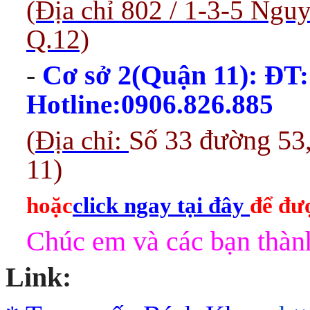
(Địa chỉ 802 / 1-3-5 Ng
Q.12)
-
Cơ sở 2(Quận 11):
ĐT:
Hotline:0906.826.885
(
Địa chỉ:
Số 33 đường 53
11)
hoặc
click ngay tại đây
để đượ
Chúc em và các bạn thành
Link: