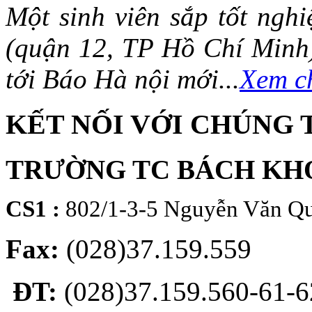
Một sinh viên sắp tốt ng
(quận 12, TP Hồ Chí Minh)
tới Báo Hà nội mới...
Xem ch
KẾT NỐI VỚI CHÚNG 
TRƯỜNG TC BÁCH KH
CS1 :
802/1-3-5 Nguyễn Văn Qu
Fax:
(028)37.159.559
ĐT:
(028)37.159.560-61-62