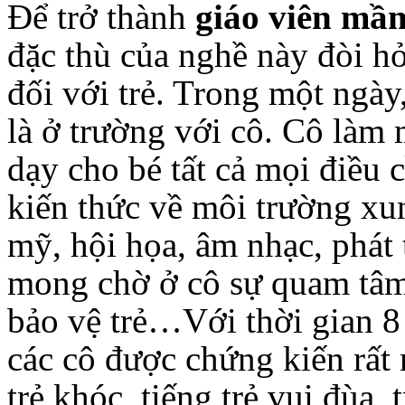
Để trở thành
giáo viên mầ
đặc thù của nghề này đòi hỏ
đối với trẻ. Trong một ngày,
là ở trường với cô. Cô làm
dạy cho bé tất cả mọi điều 
kiến thức về môi trường xu
mỹ, hội họa, âm nhạc, phát t
mong chờ ở cô sự quam tâm,
bảo vệ trẻ…Với thời gian 8 
các cô được chứng kiến rất 
trẻ khóc, tiếng trẻ vui đùa, 