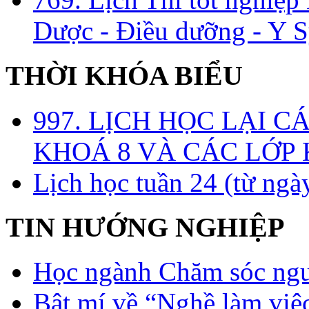
Dược - Điều dưỡng - Y S
THỜI KHÓA BIỂU
997. LỊCH HỌC LẠI C
KHOÁ 8 VÀ CÁC LỚP
Lịch học tuần 24 (từ ngà
TIN HƯỚNG NGHIỆP
Học ngành Chăm sóc ngườ
Bật mí về “Nghề làm việc