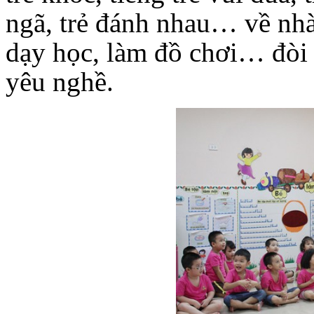
ngã, trẻ đánh nhau… về nhà
dạy học, làm đồ chơi… đòi h
yêu nghề.