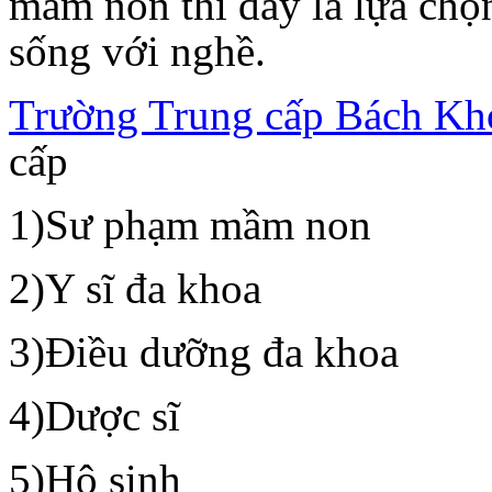
mầm non thì đây là lựa chọ
sống với nghề.
Trường Trung cấp Bách K
cấp
1)Sư phạm mầm non
2)Y sĩ đa khoa
3)Điều dưỡng đa khoa
4)Dược sĩ
5)Hộ sinh