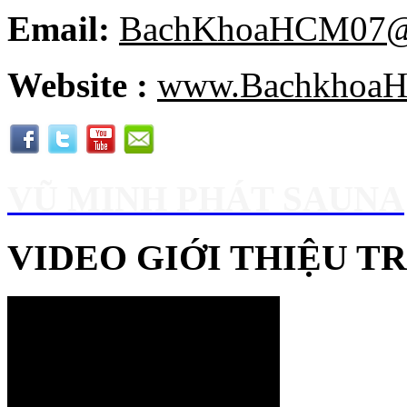
Email:
BachKhoaHCM07@
Website :
www.BachkhoaH
VŨ MINH PHÁT SAUNA
VIDEO GIỚI THIỆU 