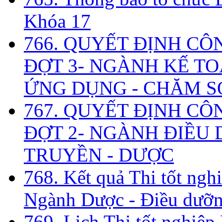
Khóa 17
766. QUYẾT ĐỊNH CÔ
ĐỢT 3- NGÀNH KẾ TO
ỨNG DỤNG - CHĂM S
767. QUYẾT ĐỊNH CÔ
ĐỢT 2- NGÀNH ĐIỀU D
TRUYỀN - DƯỢC
768. Kết quả Thi tốt ngh
Ngành Dược - Điều dưỡng
769. Lịch Thi tốt nghiệ