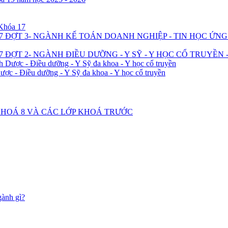
 Khóa 17
7 ĐỢT 3- NGÀNH KẾ TOÁN DOANH NGHIỆP - TIN HỌC ỨN
 ĐỢT 2- NGÀNH ĐIỀU DƯỠNG - Y SỸ - Y HỌC CỔ TRUYỀN 
h Dược - Điều dưỡng - Y Sỹ đa khoa - Y học cổ truyền
ược - Điều dưỡng - Y Sỹ đa khoa - Y học cổ truyền
2 KHOÁ 8 VÀ CÁC LỚP KHOÁ TRƯỚC
gành gì?