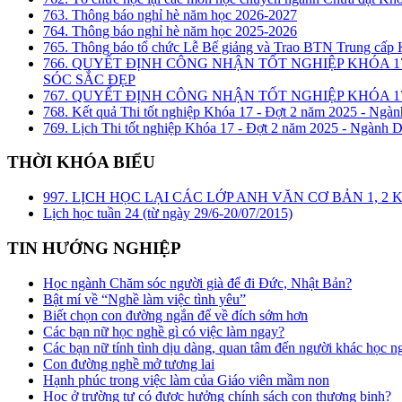
763. Thông báo nghỉ hè năm học 2026-2027
764. Thông báo nghỉ hè năm học 2025-2026
765. Thông báo tổ chức Lễ Bế giảng và Trao BTN Trung cấp
766. QUYẾT ĐỊNH CÔNG NHẬN TỐT NGHIỆP KHÓA 1
SÓC SẮC ĐẸP
767. QUYẾT ĐỊNH CÔNG NHẬN TỐT NGHIỆP KHÓA 17
768. Kết quả Thi tốt nghiệp Khóa 17 - Đợt 2 năm 2025 - Ngàn
769. Lịch Thi tốt nghiệp Khóa 17 - Đợt 2 năm 2025 - Ngành D
THỜI KHÓA BIỂU
997. LỊCH HỌC LẠI CÁC LỚP ANH VĂN CƠ BẢN 1, 
Lịch học tuần 24 (từ ngày 29/6-20/07/2015)
TIN HƯỚNG NGHIỆP
Học ngành Chăm sóc người già để đi Đức, Nhật Bản?
Bật mí về “Nghề làm việc tình yêu”
Biết chọn con đường ngắn để về đích sớm hơn
Các bạn nữ học nghề gì có việc làm ngay?
Các bạn nữ tính tình dịu dàng, quan tâm đến người khác học n
Con đường nghề mở tương lai
Hạnh phúc trong việc làm của Giáo viên mầm non
Học ở trường tư có được hưởng chính sách con thương binh?