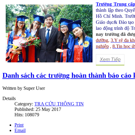
Trường Trung cấ
thành lập theo Qu
Hồ Chí Minh
. Trườ
Giáo dục& Đào tạo
lao động trình độ T
nay trường đã đượ
dưỡng
,
3.Y sỹ đa k
nghiệp
,
8.Tin học 
Xem Tiếp
Danh sách các trường hoàn thành báo cáo 
Written by Super User
Details
Category:
TRA CỨU THÔNG TIN
Published: 25 May 2017
Hits: 108079
Print
Email