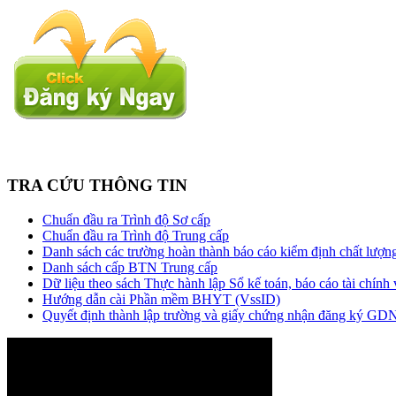
TRA CỨU THÔNG TIN
Chuẩn đầu ra Trình độ Sơ cấp
Chuẩn đầu ra Trình độ Trung cấp
Danh sách các trường hoàn thành báo cáo kiểm định chất lượng
Danh sách cấp BTN Trung cấp
Dữ liệu theo sách Thực hành lập Sổ kế toán, báo cáo tài chính
Hướng dẫn cài Phần mềm BHYT (VssID)
Quyết định thành lập trường và giấy chứng nhận đăng ký G