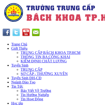
Trang Chủ
Giới Thiệu
TRUNG CẤP BÁCH KHOA TP.HCM
THÔNG TIN BA CÔNG KHAI
KIỂM ĐỊNH CHẤT LƯỢNG
Tuyển Sinh
TRUNG CẤP
SƠ CẤP - THƯỜNG XUYÊN
Tuyển Sinh ĐH-CĐ
Ngành Đào Tạo
Tin Tức
Báo Viết Về Trường
Tin Hướng Nghiệp
Tin Hoạt Động
Học tập