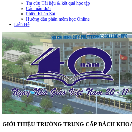
Tra cứu Tài liệu & kết quả học tập
Các mẫu đơn
Phiếu Khảo Sát
Hướng dẫn phần mềm học Online
Liên Hệ
GIỚI THIỆU TRƯỜNG TRUNG CẤP BÁCH KHOA