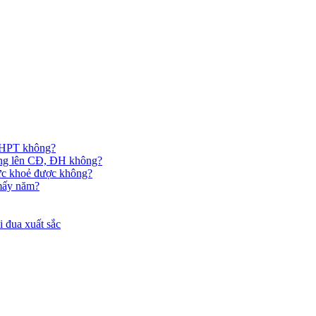
 THPT không?
hông lên CĐ, ĐH không?
ức khoẻ được không?
 mấy năm?
 đua xuất sắc