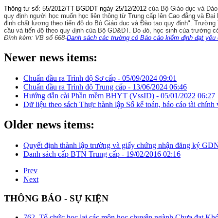
Thông tư số: 55/2012/TT-BGDĐT ngày 25/12/2012
của Bộ Giáo dục và Đào
quy định người học muốn học liên thông từ Trung cấp lên Cao đẳng và Đại 
định chất lượng theo tiến độ do Bộ Giáo dục và Đào tạo quy định". Trườ
cầu và tiến độ theo quy định của Bộ GD&ĐT. Do đó, học sinh của trường có 
Đính kèm: VB số 668-
Danh sách các trường có Báo cáo kiểm định đạt yêu 
Newer news items:
Chuẩn đầu ra Trình độ Sơ cấp -
05/09/2024 09:01
Chuẩn đầu ra Trình độ Trung cấp -
13/06/2024 06:46
Hướng dẫn cài Phần mềm BHYT (VssID) -
05/01/2022 06:27
Dữ liệu theo sách Thực hành lập Sổ kế toán, báo cáo tài chính
Older news items:
Quyết định thành lập trường và giấy chứng nhận đăng ký GD
Danh sách cấp BTN Trung cấp -
19/02/2016 02:16
Prev
Next
THÔNG BÁO - SỰ KIỆN
762. Tổ chức học lại các môn học chuyên ngành Chưa đạt Kh