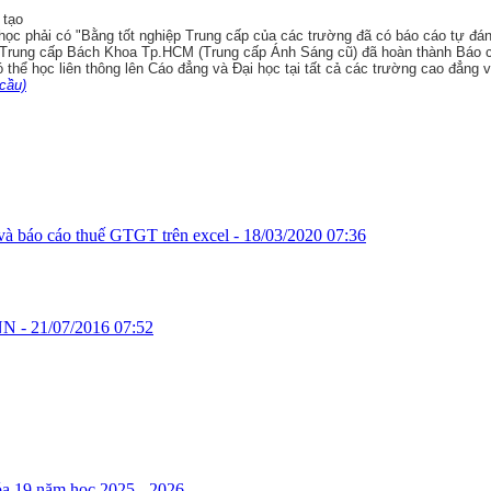
 tạo
học phải có "
Bằng tốt nghiệp Trung cấp của các trường đã có báo cáo tự đánh
ng Trung cấp Bách Khoa Tp.HCM (Trung cấp Ánh Sáng cũ) đã hoàn thành Báo c
thể học liên thông lên Cáo đẳng và Đại học tại tất cả các trường cao đẳng 
cầu)
 và báo cáo thuế GTGT trên excel -
18/03/2020 07:36
NN -
21/07/2016 07:52
óa 19 năm học 2025 - 2026