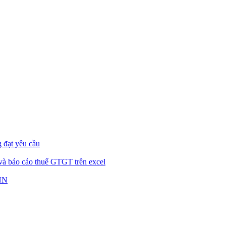
 đạt yêu cầu
 và báo cáo thuế GTGT trên excel
DNN