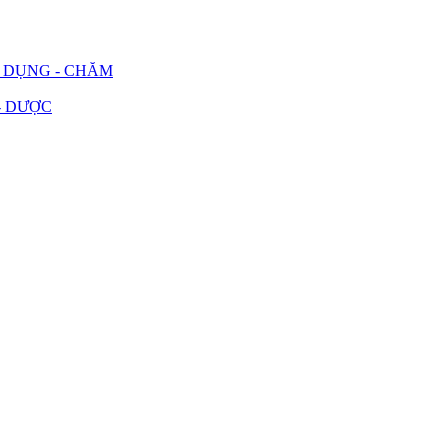
G DỤNG - CHĂM
- DƯỢC