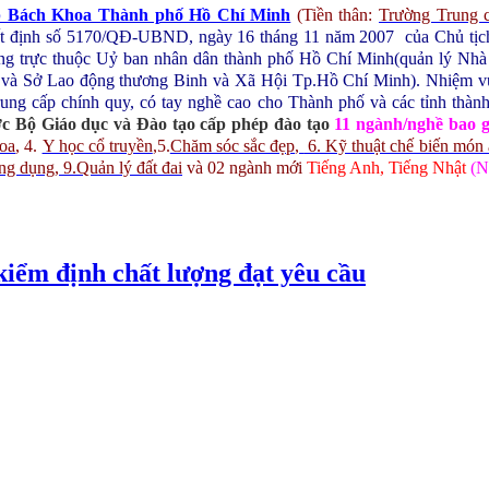
p Bách Khoa Thành phố Hồ Chí Minh
(Tiền thân:
Trường Trung 
yết định số 5170/QĐ-UBND, ngày 16 tháng 11 năm 2007 của Chủ t
ng trực thuộc Uỷ ban nhân dân thành phố Hồ Chí Minh(quản lý Nhà n
 và Sở Lao động thương Binh và Xã Hội Tp.Hồ Chí Minh).
Nhiệm vụ
rung cấp chính quy, có tay nghề cao cho Thành phố và các tỉnh thàn
c Bộ Giáo dục và Đào tạo cấp phép đào tạo
11 ngành/nghề bao 
hoa
,
4.
Y học cổ truyền
,
5.
Chăm sóc sắc đẹp
,
6. Kỹ thuật chế biến món
ứng dụng
, 9.Quản lý đất đai
và 02 ngành mới
Tiếng Anh, Tiếng Nhật
(N
kiểm định chất lượng đạt yêu cầu