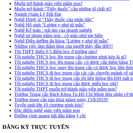
Muốn trở thành giáo viên mầm non?
Muốn trở thành “Thầy thuốc” cần những tố chất gì?
Ngành Quản Lý Đất Đai
Nghề Dược sĩ “Thầy thuốc của nhân dân”
Nghề Hộ sinh “Lương y như từ mẫu”
Nghề Kế toán - trái tim của doanh nghiệp
Nghề sư phạm mầm non - cô giáo như mẹ hiền
Nghề Điều dưỡng đa khoa “Lương y như từ mẫu”
Những việc làm thầm lặng của người thầy đầu đời!!!
Thi THPT thiếu 0,5 điểm học ở trường nào?
Tốt nghiệp THCS học lên trung cấp chương trình kép là gì?
Tốt nghiệp THCS học lên trung cấp, có được cấp thêm bằng
Tốt nghiệp THCS học ngay lên trung cấp có được học liên t
Tốt nghiệp THCS đi học trung cấp các các chuyên ngành về s
Tốt nghiệp THCS đi học trung cấp rồi liên thông lên ĐH mất
Tốt nghiệp THCS đi học trung cấp được miễn học phí?
Tốt nghiệp THPT muốn trở thành giáo viên mầm non?
Trường Trung cấp Bách Khoa Tp.Hồ Chí Minh đón nhận cờ thi
Trường trung cấp nào khai giảng ngày 15/8/2019?
Tuyển sinh lớp 10 chương trình kép?
Đặc điểm nghề giáo viên mầm non
Đường vinh quang bắt đầu bằng ý chí
ĐĂNG KÝ TRỰC TUYẾN