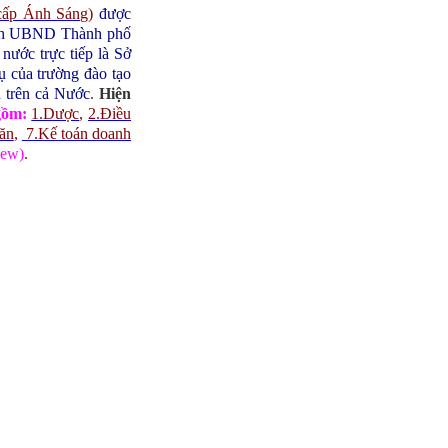
cấp Ánh Sáng
)
được
ịch UBND Thành phố
ước trực tiếp là Sở
 của trường đào tạo
h trên cả Nước
.
Hiện
gồm:
1.Dược
,
2.Điều
 ăn
,
7.Kế toán doanh
ew)
.