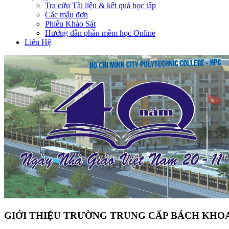
Tra cứu Tài liệu & kết quả học tập
Các mẫu đơn
Phiếu Khảo Sát
Hướng dẫn phần mềm học Online
Liên Hệ
GIỚI THIỆU TRƯỜNG TRUNG CẤP BÁCH KHOA