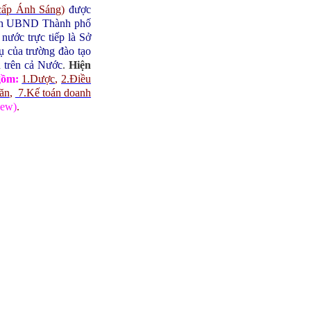
cấp Ánh Sáng
)
được
ịch UBND Thành phố
ước trực tiếp là Sở
 của trường đào tạo
h trên cả Nước
.
Hiện
gồm:
1.Dược
,
2.Điều
 ăn
,
7.Kế toán doanh
ew)
.