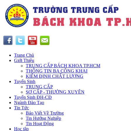
Trang Chủ
Giới Thiệu
TRUNG CẤP BÁCH KHOA TP.HCM
THÔNG TIN BA CÔNG KHAI
KIỂM ĐỊNH CHẤT LƯỢNG
Tuyển Sinh
TRUNG CẤP
SƠ CẤP - THƯỜNG XUYÊN
Tuyển Sinh ĐH-CĐ
Ngành Đào Tạo
Tin Tức
Báo Viết Về Trường
Tin Hướng Nghiệp
Tin Hoạt Động
Học tập