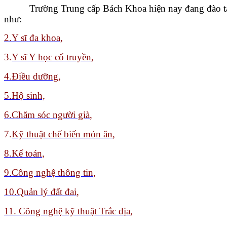
Trường Trung cấp Bách Khoa hiện nay đang đào tạ
như:
2.Y sĩ đa khoa
,
3.
Y sĩ Y học cổ truyền
,
4.Điều dưỡng,
5.Hộ sinh,
6.Chăm sóc người già
,
7.
Kỹ thuật chế biến món ăn
,
8
.Kế toán
,
9.
Công nghệ thông tin
,
10.Quản lý đất đai
,
11. Công nghệ kỹ thuật Trắc địa
,