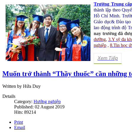
Trường Trung cấ
thành lập theo Qu
Hồ Chí Minh
. Trườ
Giáo dục& Đào tạo
lao động trình độ T
nay trường đã đượ
dưỡng
,
3.Y sỹ đa k
nghiệp
,
8.Tin học 
Xem Tiếp
Muốn trở thành “Thầy thuốc” cần những tố
Written by Hứa Duy
Details
Category:
Hướng nghiệp
Published: 02 August 2019
Hits: 89214
Print
Email