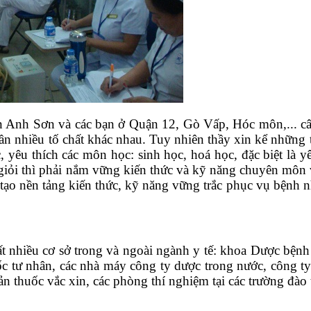
 Anh Sơn và các bạn ở Quận 12, Gò Vấp, Hóc môn,... câ
cần nhiều tố chất khác nhau. Tuy nhiên thầy xin kể những 
, yêu thích các môn học: sinh học, hoá học, đặc biệt là y
giỏi thì phải nắm vững kiến thức và kỹ năng chuyên môn 
tạo nền tảng kiến thức, kỹ năng vững trắc phục vụ bệnh n
 rất nhiều cơ sở trong và ngoài ngành y tế: khoa Dược bệ
uốc tư nhân, các nhà máy công ty dược trong nước, công t
ản thuốc vắc xin, các phòng thí nghiệm tại các trường đà