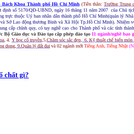
p Bách Khoa Thành phố Hồ Chí Minh
(Tiền thân:
Trường Trung 
yết định số 5170/QĐ-UBND, ngày 16 tháng 11 năm 2007 của Chủ t
ng trực thuộc Uỷ ban nhân dân thành phố Hồ Chí Minh(quản lý Nhà n
 và Sở Lao động thương Binh và Xã Hội Tp.Hồ Chí Minh).
Nhiệm vụ
rung cấp chính quy, có tay nghề cao cho Thành phố và các tỉnh thàn
c Bộ Giáo dục và Đào tạo cấp phép đào tạo
11 ngành/nghề bao 
hoa
,
4.
Y học cổ truyền
,
5.
Chăm sóc sắc đẹp
,
6. Kỹ thuật chế biến món
ứng dụng
, 9.Quản lý đất đai
và 02 ngành mới
Tiếng Anh, Tiếng Nhật
(N
 chất gì?