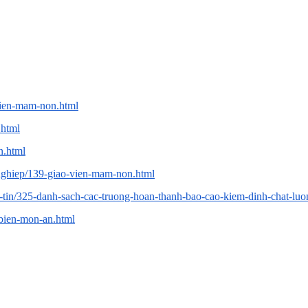
vien-mam-non.html
.html
n.html
nghiep/139-giao-vien-mam-non.html
g-tin/325-danh-sach-cac-truong-hoan-thanh-bao-cao-kiem-dinh-chat-luo
-bien-mon-an.html