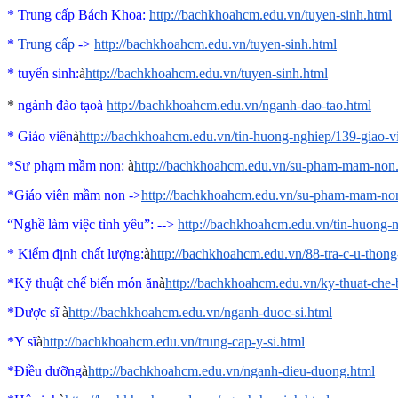
* Trung cấp Bách Khoa:
http://bachkhoahcm.edu.vn/tuyen-sinh.html
*
Trung cấp
->
http://bachkhoahcm.edu.vn/tuyen-sinh.html
*
tuyển sinh:
à
http://bachkhoahcm.edu.vn/tuyen-sinh.html
*
ngành đào tạo
à
http://bachkhoahcm.edu.vn/nganh-dao-tao.html
* Giáo viên
à
http://bachkhoahcm.edu.vn/tin-huong-nghiep/139-giao-
*Sư phạm mầm non:
à
http://bachkhoahcm.edu.vn/su-pham-mam-non
*Giáo viên mầm non ->
http://bachkhoahcm.edu.vn/su-pham-mam-no
“Nghề làm việc tình yêu”
: -->
http://bachkhoahcm.edu.vn/tin-huong-
* Kiểm định chất lượng:
à
http://bachkhoahcm.edu.vn/88-tra-c-u-thon
*Kỹ thuật chế biến món ăn
à
http://bachkhoahcm.edu.vn/ky-thuat-che
*Dược sĩ
à
http://bachkhoahcm.edu.vn/nganh-duoc-si.html
*Y sĩ
à
http://bachkhoahcm.edu.vn/trung-cap-y-si.html
*Điều dưỡng
à
http://bachkhoahcm.edu.vn/nganh-dieu-duong.html