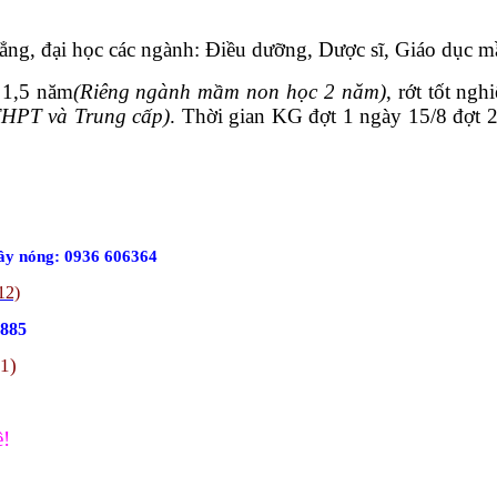
 đẳng, đại học các ngành: Điều dưỡng, Dược sĩ, Giáo dục
 1,5 năm
(Riêng ngành mầm non học 2 năm)
, rớt tốt ng
THPT và Trung cấp)
. Thời gian KG đợt 1 ngày 15/8 đợt 2
ây nóng: 0936 606364
12)
.885
11)
ề!