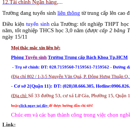
12.Tài chính Ngân hàng
,
...
Trường đang tuyển sinh
liên thông
từ trung cấp lên cao
Điều kiện
tuyển sinh
của Trường: tốt nghiệp THPT học
năm, tốt nghiệp THCS học 3,0 năm (
được cấp 2 bằng 
ngày 15/11
Mọi thắc mắc xin liên hệ
:
Phòng
Tuyển sinh
Trường Trung cấp Bách Khoa Tp.HCM
- Trụ sở chính: ĐT: 028.7159560-7159561-7159562 - Đường d
(Địa chỉ 802 / 1-3-5 Nguyễn Văn Quá, P. Đông Hưng Thuận Q.
-
Cơ sở 2(Quận 11):
ĐT: (028)38.666.305, Hotline:0906.826
Số 33 đường 53, cư xá Lữ Gia, Phường 15, Quận 
(
Địa chỉ:
hoặc
click ngay tại đây
để được hướng dẫn chi tiết!
Chúc em và các bạn thành công trong việc chọn ngh
Link: