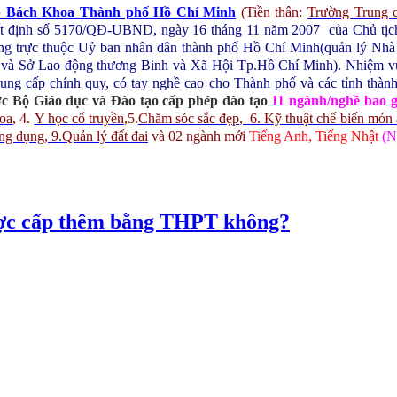
p Bách Khoa Thành phố Hồ Chí Minh
(Tiền thân:
Trường Trung 
yết định số 5170/QĐ-UBND, ngày 16 tháng 11 năm 2007 của Chủ t
ng trực thuộc Uỷ ban nhân dân thành phố Hồ Chí Minh(quản lý Nhà n
 và Sở Lao động thương Binh và Xã Hội Tp.Hồ Chí Minh).
Nhiệm vụ
rung cấp chính quy, có tay nghề cao cho Thành phố và các tỉnh thàn
c Bộ Giáo dục và Đào tạo cấp phép đào tạo
11 ngành/nghề bao 
hoa
,
4.
Y học cổ truyền
,
5.
Chăm sóc sắc đẹp
,
6. Kỹ thuật chế biến món
ứng dụng
, 9.Quản lý đất đai
và 02 ngành mới
Tiếng Anh, Tiếng Nhật
(N
ược cấp thêm bằng THPT không?