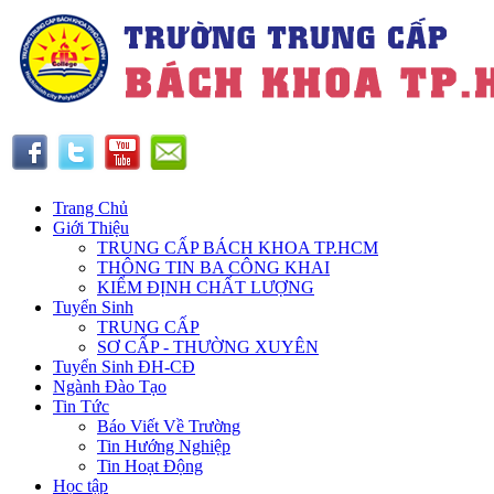
Trang Chủ
Giới Thiệu
TRUNG CẤP BÁCH KHOA TP.HCM
THÔNG TIN BA CÔNG KHAI
KIỂM ĐỊNH CHẤT LƯỢNG
Tuyển Sinh
TRUNG CẤP
SƠ CẤP - THƯỜNG XUYÊN
Tuyển Sinh ĐH-CĐ
Ngành Đào Tạo
Tin Tức
Báo Viết Về Trường
Tin Hướng Nghiệp
Tin Hoạt Động
Học tập