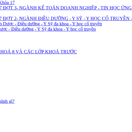
 Khóa 17
7 ĐỢT 3- NGÀNH KẾ TOÁN DOANH NGHIỆP - TIN HỌC ỨN
 ĐỢT 2- NGÀNH ĐIỀU DƯỠNG - Y SỸ - Y HỌC CỔ TRUYỀN 
h Dược - Điều dưỡng - Y Sỹ đa khoa - Y học cổ truyền
ược - Điều dưỡng - Y Sỹ đa khoa - Y học cổ truyền
2 KHOÁ 8 VÀ CÁC LỚP KHOÁ TRƯỚC
gành gì?