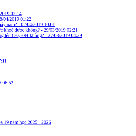
/2019 02:14
8/04/2019 01:22
 mấy năm? -
02/04/2019 10:01
ức khoẻ được không? -
29/03/2019 02:21
ông lên CĐ, ĐH không? -
27/03/2019 04:29
7:11
5 06:52
óa 19 năm học 2025 - 2026