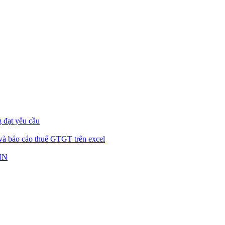
 đạt yêu cầu
 và báo cáo thuế GTGT trên excel
DNN