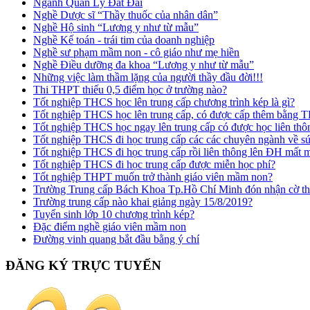
Ngành Quản Lý Đất Đai
Nghề Dược sĩ “Thầy thuốc của nhân dân”
Nghề Hộ sinh “Lương y như từ mẫu”
Nghề Kế toán - trái tim của doanh nghiệp
Nghề sư phạm mầm non - cô giáo như mẹ hiền
Nghề Điều dưỡng đa khoa “Lương y như từ mẫu”
Những việc làm thầm lặng của người thầy đầu đời!!!
Thi THPT thiếu 0,5 điểm học ở trường nào?
Tốt nghiệp THCS học lên trung cấp chương trình kép là gì?
Tốt nghiệp THCS học lên trung cấp, có được cấp thêm bằng
Tốt nghiệp THCS học ngay lên trung cấp có được học liên t
Tốt nghiệp THCS đi học trung cấp các các chuyên ngành về s
Tốt nghiệp THCS đi học trung cấp rồi liên thông lên ĐH mất
Tốt nghiệp THCS đi học trung cấp được miễn học phí?
Tốt nghiệp THPT muốn trở thành giáo viên mầm non?
Trường Trung cấp Bách Khoa Tp.Hồ Chí Minh đón nhận cờ thi
Trường trung cấp nào khai giảng ngày 15/8/2019?
Tuyển sinh lớp 10 chương trình kép?
Đặc điểm nghề giáo viên mầm non
Đường vinh quang bắt đầu bằng ý chí
ĐĂNG KÝ TRỰC TUYẾN