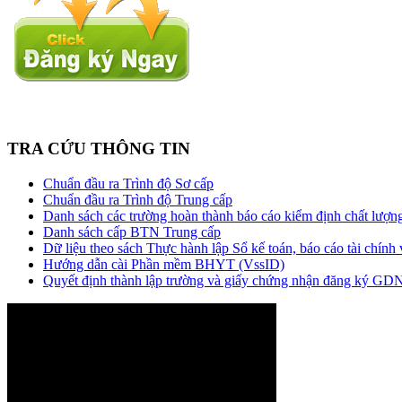
TRA CỨU THÔNG TIN
Chuẩn đầu ra Trình độ Sơ cấp
Chuẩn đầu ra Trình độ Trung cấp
Danh sách các trường hoàn thành báo cáo kiểm định chất lượng
Danh sách cấp BTN Trung cấp
Dữ liệu theo sách Thực hành lập Sổ kế toán, báo cáo tài chính
Hướng dẫn cài Phần mềm BHYT (VssID)
Quyết định thành lập trường và giấy chứng nhận đăng ký G