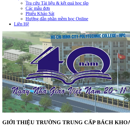
Tra cứu Tài liệu & kết quả học tập
Các mẫu đơn
Phiếu Khảo Sát
Hướng dẫn phần mềm học Online
Liên Hệ
GIỚI THIỆU TRƯỜNG TRUNG CẤP BÁCH KHOA