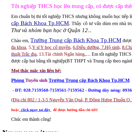
Tốt nghiệp THCS học lên trung cấp, có được cấp 
Em chuẩn bị thi tốt nghiệp THCS nhưng không muốn học tiếp l
cấp Bách Khoa Tp.HCM
. Thầy cô tư vấn dùm em nhà tr
Thư và nhóm bạn học ở Quận 12
...
T
rường Trung cấp Bách Khoa Tp.HCM
Chào em,
được 
đa khoa
, 5.
Y sĩ Y học cổ truyền
,
6.Điều dưỡng, 7.Hộ sinh,
8.Ch
thuật Trắc địa
, 13.Tài chính Ngân hàng
,… Em tốt nghiệp THCS t
được cấp hai bằng tốt nghiệp(BT THPT và Trung cấp theo ngành
Mọi thắc mắc xin liên hệ
:
Phòng
Tuyển sinh
Trường Trung cấp Bách Khoa Tp.HCM
- ĐT: 028.7159560-7159561-7159562 - Đường dây nóng: 093
(Địa chỉ 802 / 1-3-5 Nguyễn Văn Quá, P. Đông Hưng Thuận Q.
hoặc
click ngay tại đây
để được hướng dẫn chi tiết!
Chúc em thành công!