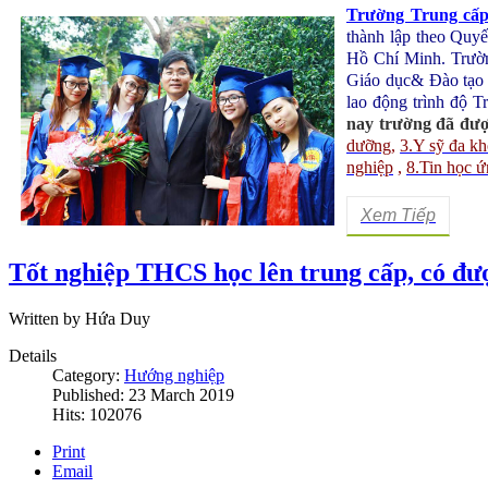
Trường Trung cấ
thành lập theo Qu
Hồ Chí Minh
. Trườ
Giáo dục& Đào tạo
lao động trình độ T
nay trường đã đượ
dưỡng
,
3.Y sỹ đa k
nghiệp
,
8.Tin học 
Xem Tiếp
Tốt nghiệp THCS học lên trung cấp, có đ
Written by Hứa Duy
Details
Category:
Hướng nghiệp
Published: 23 March 2019
Hits: 102076
Print
Email