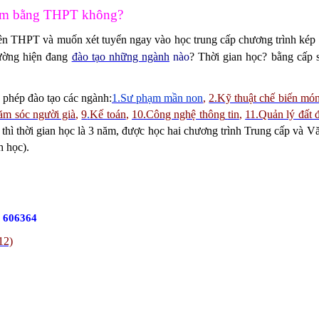
thêm bằng THPT không?
ên THPT và muốn xét tuyển ngay vào học trung cấp chương trình kép
ường hiện đang
đào tạo những ngành
nào
? Thời gian học? bằng cấp s
phép đào tạo các ngành:
1.Sư phạm mần non
,
2.Kỹ thuật chế biến mó
ăm sóc người già
,
9
.
Kế toán
,
10.
Công nghệ thông
tin
,
11.Quản lý đất đ
hì thời gian học là 3 năm, được học hai chương trình Trung cấp v
 học).
6 606364
12)