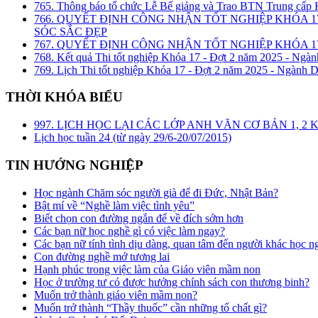
765. Thông báo tổ chức Lễ Bế giảng và Trao BTN Trung cấp
766. QUYẾT ĐỊNH CÔNG NHẬN TỐT NGHIỆP KHÓA 1
SÓC SẮC ĐẸP
767. QUYẾT ĐỊNH CÔNG NHẬN TỐT NGHIỆP KHÓA 17
768. Kết quả Thi tốt nghiệp Khóa 17 - Đợt 2 năm 2025 - Ngàn
769. Lịch Thi tốt nghiệp Khóa 17 - Đợt 2 năm 2025 - Ngành D
THỜI KHÓA BIỂU
997. LỊCH HỌC LẠI CÁC LỚP ANH VĂN CƠ BẢN 1, 
Lịch học tuần 24 (từ ngày 29/6-20/07/2015)
TIN HƯỚNG NGHIỆP
Học ngành Chăm sóc người già để đi Đức, Nhật Bản?
Bật mí về “Nghề làm việc tình yêu”
Biết chọn con đường ngắn để về đích sớm hơn
Các bạn nữ học nghề gì có việc làm ngay?
Các bạn nữ tính tình dịu dàng, quan tâm đến người khác học n
Con đường nghề mở tương lai
Hạnh phúc trong việc làm của Giáo viên mầm non
Học ở trường tư có được hưởng chính sách con thương binh?
Muốn trở thành giáo viên mầm non?
Muốn trở thành “Thầy thuốc” cần những tố chất gì?