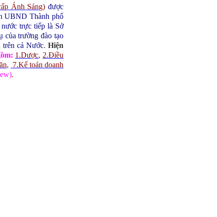
cấp Ánh Sáng
)
được
ịch UBND Thành phố
ước trực tiếp là Sở
 của trường đào tạo
h trên cả Nước
.
Hiện
gồm:
1.Dược
,
2.Điều
 ăn
,
7.Kế toán doanh
ew)
.