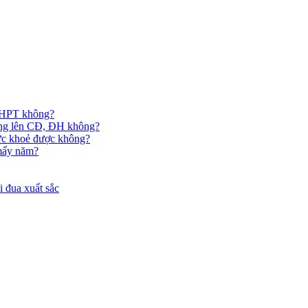
 THPT không?
hông lên CĐ, ĐH không?
ức khoẻ được không?
 mấy năm?
 đua xuất sắc