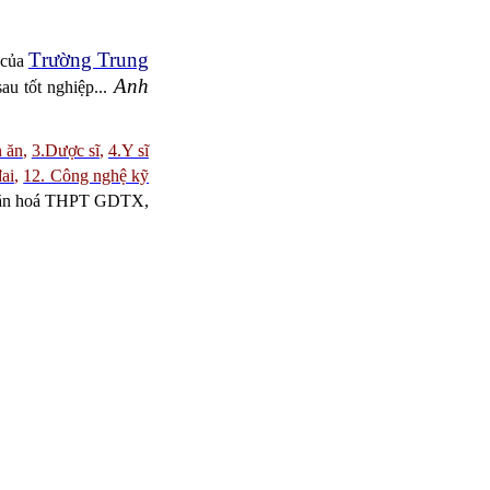
T
rường Trung
 của
Anh
au tốt nghiệp...
n ăn
,
3.Dược sĩ
,
4.Y sĩ
ai
,
12. Công nghệ kỹ
à Văn hoá THPT GDTX,