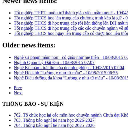
Newer news items:
Tốt nghiệp THPT muốn trở thành giáo viên mầm non? -
19/04
Tốt nghiệp THCS học lên trung cấp chương trình kép là gì? -
0
Tốt nghiệp THCS đi học trung cấp rồi liên thông lên ĐH mất
Tốt nghiệp THCS đi học trung cấp các các chuyên ngành về s
Tốt nghiệp THCS học ngay lên trung cấp có được học liên th
Older news items:
Nghề sư phạm mầm non - cô giáo như mẹ hiền -
10/08/2015 0
Ngành Quản Lý Đất Đai -
10/08/2015 07:07
Nghề Kế toán - trái tim của doanh nghiệp -
10/08/2015 07:04
Nghề Hộ sinh “Lương y như từ mẫu” -
10/08/2015 06:55
Nghề Điều dưỡng đa khoa “Lương y như từ mẫu” -
10/08/201
Prev
Next
THÔNG BÁO - SỰ KIỆN
762. Tổ chức học lại các môn học chuyên ngành Chưa đạt Kh
763. Thông báo nghỉ hè năm học 2026-2027
764. Thông báo nghỉ hè năm học 2025-2026