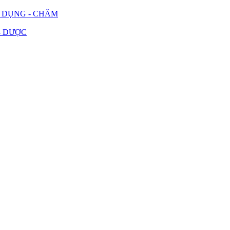
G DỤNG - CHĂM
- DƯỢC