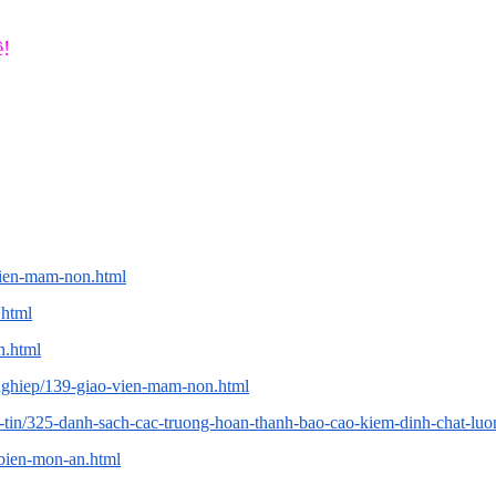
ề!
vien-mam-non.html
.html
n.html
nghiep/139-giao-vien-mam-non.html
g-tin/325-danh-sach-cac-truong-hoan-thanh-bao-cao-kiem-dinh-chat-luo
-bien-mon-an.html