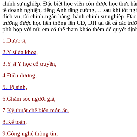
chính sự nghiệp. Đặc biệt học viên còn được học thực h
tế doanh nghiệp, tiếng Anh tăng cường,… sau khi tốt ngh
dịch vụ, tài chính-ngân hàng, hành chính sự nghiệp. Đặc
trường được học liên thông lên CĐ, ĐH tại tất cả các tr
phù hợp với nữ, em có thể tham khảo thêm để quyết địn
1.
Dược sĩ
,
2.Y sĩ đa khoa
,
3.
Y sĩ Y học cổ truyền
,
4.Điều dưỡng,
5.Hộ sinh,
6.Chăm sóc người già
,
7.
Kỹ thuật chế biến món ăn
,
8
.Kế toán
,
9.
Công nghệ thông tin
,