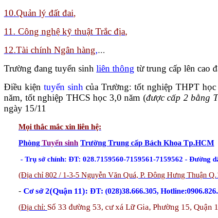
10.Quản lý đất đai
,
11. Công nghệ kỹ thuật Trắc địa
,
12.Tài chính Ngân hàng
,
...
Trường đang tuyển sinh
liên thông
từ trung cấp lên cao
Điều kiện
tuyển sinh
của Trường: tốt nghiệp THPT học
năm, tốt nghiệp THCS học 3,0 năm (
được cấp 2 bằng 
ngày 15/11
Mọi thắc mắc xin liên hệ
:
Phòng
Tuyển sinh
Trường Trung cấp Bách Khoa Tp.HCM
- Trụ sở chính: ĐT: 028.7159560-7159561-7159562 - Đường d
(Địa chỉ 802 / 1-3-5 Nguyễn Văn Quá, P. Đông Hưng Thuận Q.
-
Cơ sở 2(Quận 11):
ĐT: (028)38.666.305, Hotline:0906.826
Số 33 đường 53, cư xá Lữ Gia, Phường 15, Quận 
(
Địa chỉ: