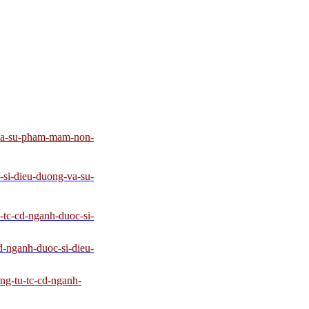
-va-su-pham-mam-non-
-si-dieu-duong-va-su-
-tc-cd-nganh-duoc-si-
d-nganh-duoc-si-dieu-
ng-tu-tc-cd-nganh-