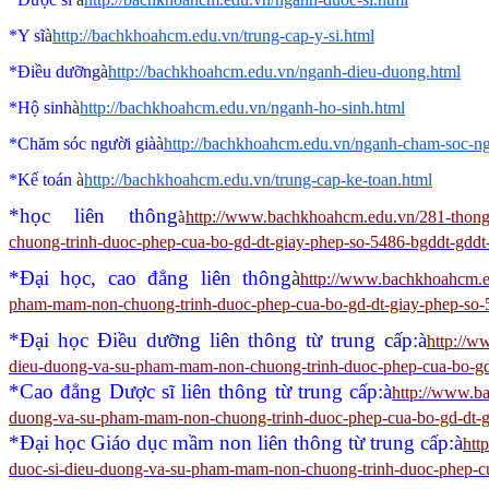
*Y sĩ
à
http://bachkhoahcm.edu.vn/trung-cap-y-si.html
*Điều dưỡng
à
http://bachkhoahcm.edu.vn/nganh-dieu-duong.html
*Hộ sinh
à
http://bachkhoahcm.edu.vn/nganh-ho-sinh.html
*Chăm sóc người già
à
http://bachkhoahcm.edu.vn/nganh-cham-soc-ng
*Kế toán
à
http://bachkhoahcm.edu.vn/trung-cap-ke-toan.html
*học liên thông
http://www.bachkhoahcm.edu.vn/281-thong-
à
chuong-trinh-duoc-phep-cua-bo-gd-dt-giay-phep-so-5486-bgddt-gdd
*Đại học, cao đẳng liên thông
à
http://www.bachkhoahcm.ed
pham-mam-non-chuong-trinh-duoc-phep-cua-bo-gd-dt-giay-phep-so-
*Đại học Điều dưỡng liên thông từ trung cấp:
à
http://w
dieu-duong-va-su-pham-mam-non-chuong-trinh-duoc-phep-cua-bo-gd
*Cao đẳng Dược sĩ liên thông từ trung cấp:
à
http://www.ba
duong-va-su-pham-mam-non-chuong-trinh-duoc-phep-cua-bo-gd-dt-g
*Đại học Giáo dục mầm non liên thông từ trung cấp:
à
htt
duoc-si-dieu-duong-va-su-pham-mam-non-chuong-trinh-duoc-phep-cu