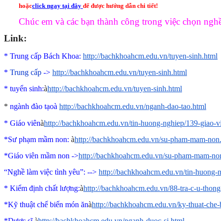
hoặc
click ngay tại đây
để được hướng dẫn chi tiết!
Chúc em và các bạn thành công trong việc chọn ngh
Link:
* Trung cấp Bách Khoa:
http://bachkhoahcm.edu.vn/tuyen-sinh.html
*
Trung cấp
->
http://bachkhoahcm.edu.vn/tuyen-sinh.html
*
tuyển sinh:
à
http://bachkhoahcm.edu.vn/tuyen-sinh.html
*
ngành đào tạo
à
http://bachkhoahcm.edu.vn/nganh-dao-tao.html
* Giáo viên
à
http://bachkhoahcm.edu.vn/tin-huong-nghiep/139-giao-
*Sư phạm mầm non:
à
http://bachkhoahcm.edu.vn/su-pham-mam-non
*Giáo viên mầm non ->
http://bachkhoahcm.edu.vn/su-pham-mam-no
“Nghề làm việc tình yêu”
: -->
http://bachkhoahcm.edu.vn/tin-huong-
* Kiểm định chất lượng:
à
http://bachkhoahcm.edu.vn/88-tra-c-u-thon
*Kỹ thuật chế biến món ăn
à
http://bachkhoahcm.edu.vn/ky-thuat-che
*Dược sĩ
à
http://bachkhoahcm.edu.vn/nganh-duoc-si.html