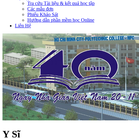
Tra cứu Tài liệu & kết quả học tập
Các mẫu đơn
Phiếu Khảo Sát
Hướng dẫn phần mềm học Online
Liên Hệ
Y Sĩ