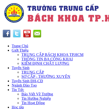
Trang Chủ
Giới Thiệu
TRUNG CẤP BÁCH KHOA TP.HCM
THÔNG TIN BA CÔNG KHAI
KIỂM ĐỊNH CHẤT LƯỢNG
Tuyển Sinh
TRUNG CẤP
SƠ CẤP - THƯỜNG XUYÊN
Tuyển Sinh ĐH-CĐ
Ngành Đào Tạo
Tin Tức
Báo Viết Về Trường
Tin Hướng Nghiệp
Tin Hoạt Động
Học tập