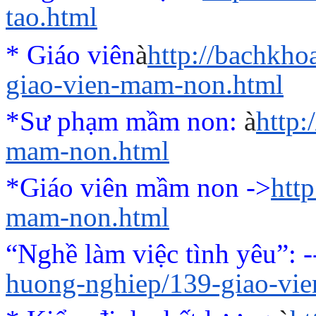
tao.html
* Giáo viên
à
http://bachkho
giao-vien-mam-non.html
*Sư phạm mầm non:
à
http
mam-non.html
*Giáo viên mầm non ->
htt
mam-non.html
“Nghề làm việc tình yêu”
: 
huong-nghiep/139-giao-vi