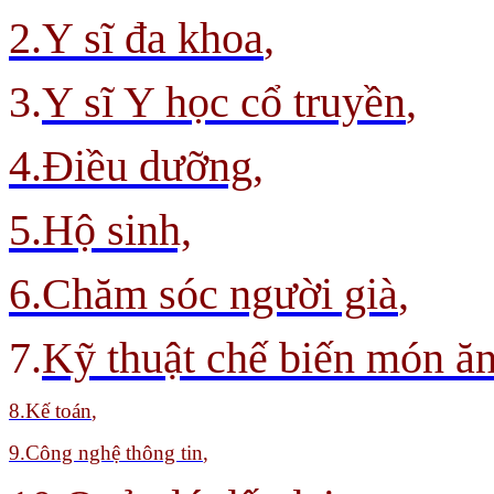
2.Y sĩ đa khoa
,
3.
Y sĩ Y học cổ truyền
,
4.Điều dưỡng,
5.Hộ sinh,
6.Chăm sóc người già
,
7.
Kỹ thuật chế biến món ă
8
.Kế toán
,
9.
Công nghệ thông tin
,