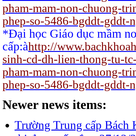
pham-mam-non-chuong-trin
phep-so-5486-bgddt-gddt-
*Đại học Giáo dục mầm non
cấp:
à
http://www.bachkhoah
sinh-cd-dh-lien-thong-tu-t
pham-mam-non-chuong-trin
phep-so-5486-bgddt-gddt-
Newer news items:
Trường Trung cấp Bách 