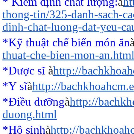
* Kiểm định chất lượng:
à
ht
thong-tin/325-danh-sach-c
dinh-chat-luong-dat-yeu-ca
*Kỹ thuật chế biến món ăn
thuat-che-bien-mon-an.htm
*Dược sĩ
à
http://bachkhoa
*Y sĩ
à
http://bachkhoahcm.e
*Điều dưỡng
à
http://bachk
duong.html
*Hộ sinh
à
http://bachkhoah