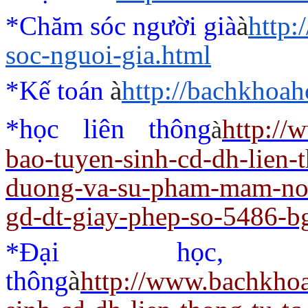
*Chăm sóc người già
à
http
soc-nguoi-gia.html
*Kế toán
à
http://bachkhoah
*học liên thông
http://
à
bao-tuyen-sinh-cd-dh-lien-
duong-va-su-pham-mam-non
gd-dt-giay-phep-so-5486-b
*Đại học,
thông
à
http://www.bachkho