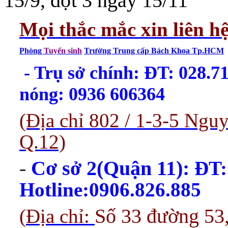
15/9, đợt 3 ngày 15/11
Mọi thắc mắc xin liên h
Phòng
Tuyển sinh
Trường Trung cấp Bách Khoa Tp.HCM
- Trụ sở chính: ĐT: 028.
nóng: 0936 606364
(Địa chỉ 802 / 1-3-5 Ng
Q.12)
-
Cơ sở 2(Quận 11):
ĐT:
Hotline:0906.826.885
(
Địa chỉ:
Số 33 đường 53