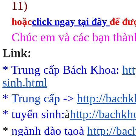
11)
hoặc
click ngay tại đây
để đượ
Chúc em và các bạn thành
Link:
* Trung cấp Bách Khoa:
ht
sinh.html
*
Trung cấp
->
http://bach
*
tuyển sinh:
à
http://bachk
*
ngành đào tạo
à
http://ba