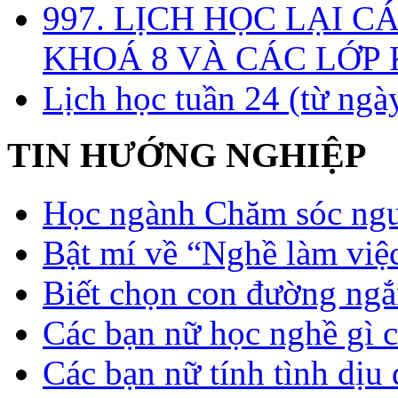
997. LỊCH HỌC LẠI C
KHOÁ 8 VÀ CÁC LỚP
Lịch học tuần 24 (từ ngà
TIN HƯỚNG NGHIỆP
Học ngành Chăm sóc ngườ
Bật mí về “Nghề làm việc
Biết chọn con đường ngắ
Các bạn nữ học nghề gì 
Các bạn nữ tính tình dịu