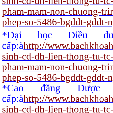
sinh-cd-dh-lien-thong-tu-t
pham-mam-non-chuong-trin
phep-so-5486-bgddt-gddt-
*Đại học Điều dư
cấp:
à
http://www.bachkhoah
sinh-cd-dh-lien-thong-tu-t
pham-mam-non-chuong-trin
phep-so-5486-bgddt-gddt-
*Cao đẳng Dược 
cấp:
à
http://www.bachkhoah
sinh-cd-dh-lien-thong-tu-t