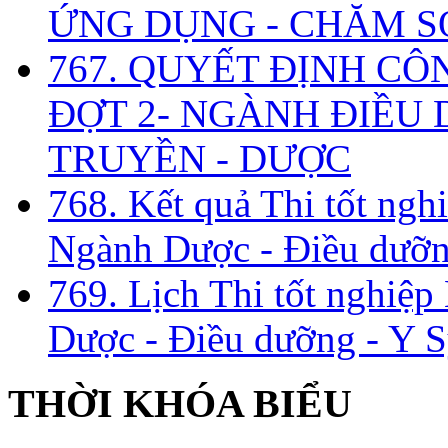
ỨNG DỤNG - CHĂM S
767. QUYẾT ĐỊNH CÔ
ĐỢT 2- NGÀNH ĐIỀU D
TRUYỀN - DƯỢC
768. Kết quả Thi tốt ngh
Ngành Dược - Điều dưỡng
769. Lịch Thi tốt nghiệ
Dược - Điều dưỡng - Y S
THỜI KHÓA BIỂU