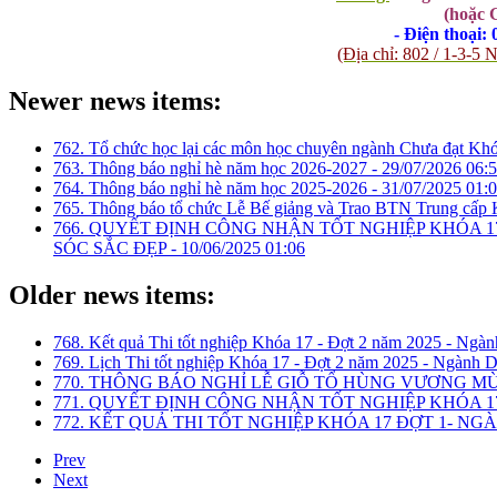
(hoặc 
- Điện thoại:
(Địa chỉ: 802 / 1-3
Newer news items:
762. Tổ chức học lại các môn học chuyên ngành Chưa đạt Kh
763. Thông báo nghỉ hè năm học 2026-2027 -
29/07/2026 06:
764. Thông báo nghỉ hè năm học 2025-2026 -
31/07/2025 01:
765. Thông báo tổ chức Lễ Bế giảng và Trao BTN Trung cấp 
766. QUYẾT ĐỊNH CÔNG NHẬN TỐT NGHIỆP KHÓA 1
SÓC SẮC ĐẸP -
10/06/2025 01:06
Older news items:
768. Kết quả Thi tốt nghiệp Khóa 17 - Đợt 2 năm 2025 - Ngàn
769. Lịch Thi tốt nghiệp Khóa 17 - Đợt 2 năm 2025 - Ngành D
770. THÔNG BÁO NGHỈ LỄ GIỖ TỔ HÙNG VƯƠNG MÙNG
771. QUYẾT ĐỊNH CÔNG NHẬN TỐT NGHIỆP KHÓA 1
772. KẾT QUẢ THI TỐT NGHIỆP KHÓA 17 ĐỢT 1- NG
Prev
Next