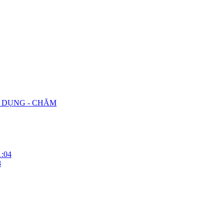
G DỤNG - CHĂM
1:04
8