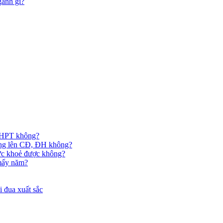
gành gì?
 THPT không?
hông lên CĐ, ĐH không?
ức khoẻ được không?
 mấy năm?
 đua xuất sắc