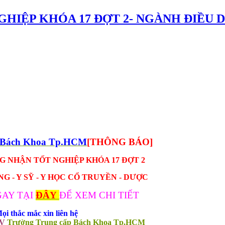
GHIỆP KHÓA 17 ĐỢT 2- NGÀNH ĐIỀU D
p Bách Khoa Tp.HCM
[THÔNG BÁO]
 NHẬN TỐT NGHIỆP KHÓA 17 ĐỢT 2
 - Y SỸ - Y HỌC CỔ TRUYỀN - DƯỢC
AY TẠI
ĐÂY
ĐỂ XEM CHI TIẾT
ọi thắc mắc xin liên hệ
SV
Trường Trung cấp Bách Khoa Tp.HCM