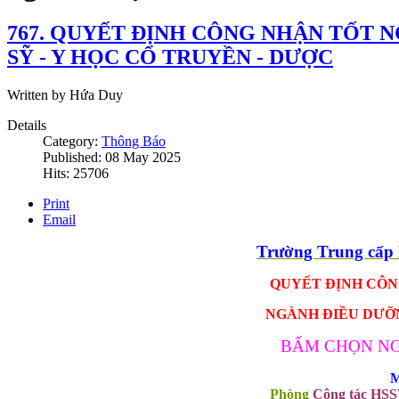
767. QUYẾT ĐỊNH CÔNG NHẬN TỐT N
SỸ - Y HỌC CỔ TRUYỀN - DƯỢC
Written by Hứa Duy
Details
Category:
Thông Báo
Published: 08 May 2025
Hits: 25706
Print
Email
Trường Trung cấ
QUYẾT ĐỊNH CÔNG
NGÀNH ĐIỀU DƯỠNG
BẤM CHỌN NG
M
Phòng
Công tác HS