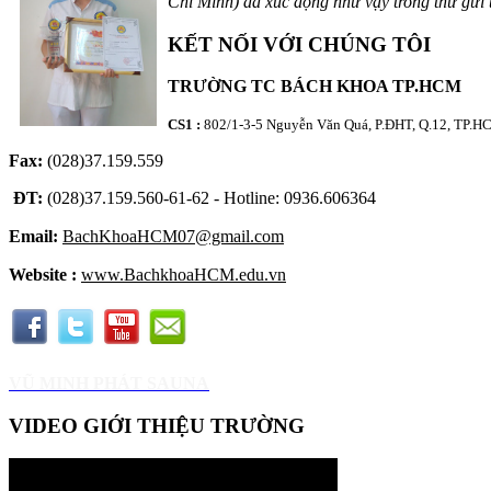
Chí Minh) đã xúc động như vậy trong thư gửi 
KẾT NỐI VỚI CHÚNG TÔI
TRƯỜNG TC BÁCH KHOA TP.HCM
CS1 :
802/1-3-5 Nguyễn Văn Quá, P.ĐHT, Q.12, TP.
Fax:
(028)37.159.559
ĐT:
(028)37.159.560-61-62 - Hotline: 0936.606364
Email:
BachKhoaHCM07@gmail.com
Website :
www.BachkhoaHCM.edu.vn
VŨ MINH PHÁT SAUNA
VIDEO GIỚI THIỆU TRƯỜNG