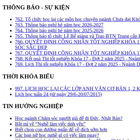
THÔNG BÁO - SỰ KIỆN
762. Tổ chức học lại các môn học chuyên ngành Chưa đạt Kh
763. Thông báo nghỉ hè năm học 2026-2027
764. Thông báo nghỉ hè năm học 2025-2026
765. Thông báo tổ chức Lễ Bế giảng và Trao BTN Trung cấp
766. QUYẾT ĐỊNH CÔNG NHẬN TỐT NGHIỆP KHÓA 1
SÓC SẮC ĐẸP
767. QUYẾT ĐỊNH CÔNG NHẬN TỐT NGHIỆP KHÓA 17
768. Kết quả Thi tốt nghiệp Khóa 17 - Đợt 2 năm 2025 - Ngàn
769. Lịch Thi tốt nghiệp Khóa 17 - Đợt 2 năm 2025 - Ngành D
THỜI KHÓA BIỂU
997. LỊCH HỌC LẠI CÁC LỚP ANH VĂN CƠ BẢN 1, 
Lịch học tuần 24 (từ ngày 29/6-20/07/2015)
TIN HƯỚNG NGHIỆP
Học ngành Chăm sóc người già để đi Đức, Nhật Bản?
Bật mí về “Nghề làm việc tình yêu”
Biết chọn con đường ngắn để về đích sớm hơn
Các bạn nữ học nghề gì có việc làm ngay?