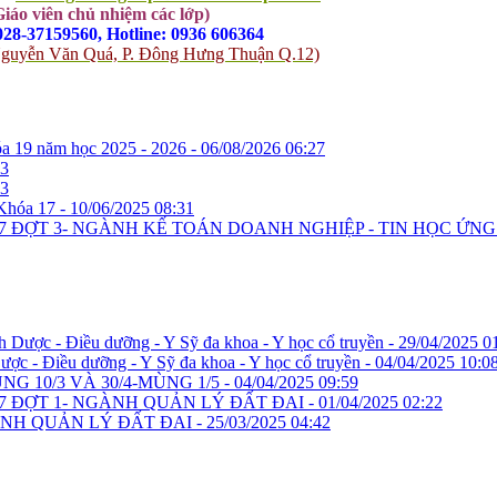
Giáo viên chủ nhiệm các lớp)
 028-37159560, Hotline: 0936 606364
-5 Nguyễn Văn Quá, P. Đông Hưng Thuận Q.12)
óa 19 năm học 2025 - 2026 -
06/08/2026 06:27
53
03
Khóa 17 -
10/06/2025 08:31
7 ĐỢT 3- NGÀNH KẾ TOÁN DOANH NGHIỆP - TIN HỌC ỨN
h Dược - Điều dưỡng - Y Sỹ đa khoa - Y học cổ truyền -
29/04/2025 0
ược - Điều dưỡng - Y Sỹ đa khoa - Y học cổ truyền -
04/04/2025 10:0
 10/3 VÀ 30/4-MÙNG 1/5 -
04/04/2025 09:59
7 ĐỢT 1- NGÀNH QUẢN LÝ ĐẤT ĐAI -
01/04/2025 02:22
ÀNH QUẢN LÝ ĐẤT ĐAI -
25/03/2025 04:42