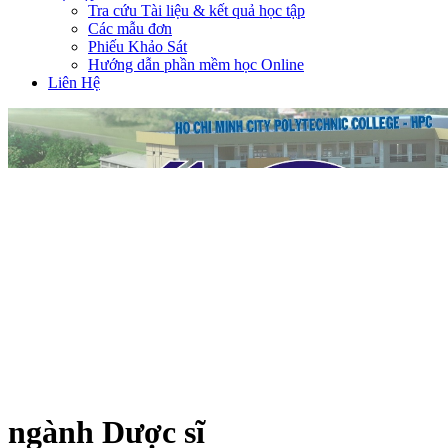
Tra cứu Tài liệu & kết quả học tập
Các mẫu đơn
Phiếu Khảo Sát
Hướng dẫn phần mềm học Online
Liên Hệ
ngành Dược sĩ