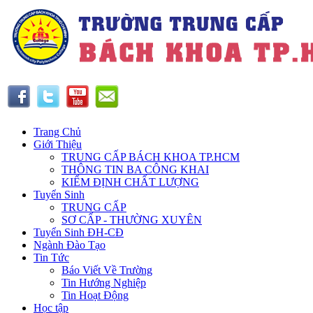
Trang Chủ
Giới Thiệu
TRUNG CẤP BÁCH KHOA TP.HCM
THÔNG TIN BA CÔNG KHAI
KIỂM ĐỊNH CHẤT LƯỢNG
Tuyển Sinh
TRUNG CẤP
SƠ CẤP - THƯỜNG XUYÊN
Tuyển Sinh ĐH-CĐ
Ngành Đào Tạo
Tin Tức
Báo Viết Về Trường
Tin Hướng Nghiệp
Tin Hoạt Động
Học tập