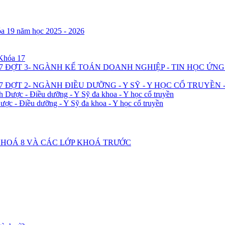
óa 19 năm học 2025 - 2026
 Khóa 17
7 ĐỢT 3- NGÀNH KẾ TOÁN DOANH NGHIỆP - TIN HỌC ỨN
 ĐỢT 2- NGÀNH ĐIỀU DƯỠNG - Y SỸ - Y HỌC CỔ TRUYỀN 
h Dược - Điều dưỡng - Y Sỹ đa khoa - Y học cổ truyền
ược - Điều dưỡng - Y Sỹ đa khoa - Y học cổ truyền
2 KHOÁ 8 VÀ CÁC LỚP KHOÁ TRƯỚC