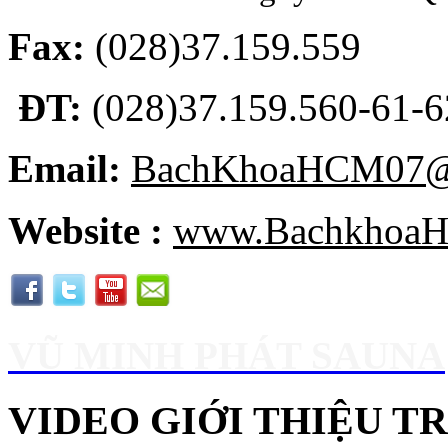
Fax:
(028)37.159.559
ĐT:
(028)37.159.560-61-62
Email:
BachKhoaHCM07@
Website :
www.BachkhoaH
VŨ MINH PHÁT SAUNA
VIDEO GIỚI THIỆU 