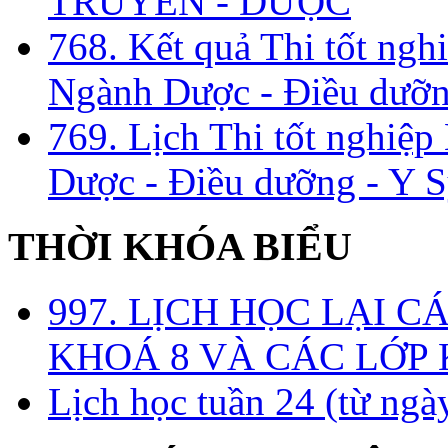
TRUYỀN - DƯỢC
768. Kết quả Thi tốt ngh
Ngành Dược - Điều dưỡng
769. Lịch Thi tốt nghiệ
Dược - Điều dưỡng - Y S
THỜI KHÓA BIỂU
997. LỊCH HỌC LẠI C
KHOÁ 8 VÀ CÁC LỚP
Lịch học tuần 24 (từ ngà