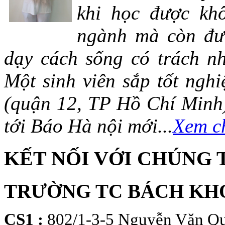
khi học được khô
ngành mà còn đượ
dạy cách sống có trách n
Một sinh viên sắp tốt ng
(quận 12, TP Hồ Chí Minh)
tới Báo Hà nội mới...
Xem ch
KẾT NỐI VỚI CHÚNG 
TRƯỜNG TC BÁCH KH
CS1 :
802/1-3-5 Nguyễn Văn Qu