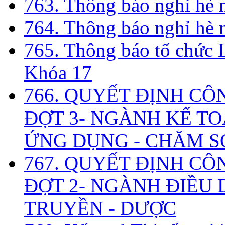
763. Thông báo nghỉ hè
764. Thông báo nghỉ hè
765. Thông báo tổ chức 
Khóa 17
766. QUYẾT ĐỊNH CÔ
ĐỢT 3- NGÀNH KẾ TO
ỨNG DỤNG - CHĂM S
767. QUYẾT ĐỊNH CÔ
ĐỢT 2- NGÀNH ĐIỀU D
TRUYỀN - DƯỢC