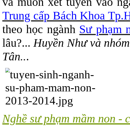
và muốn xét tuyển vào 
Trung cấp Bách Khoa Tp
theo học ngành
Sư phạm 
lâu?...
Huyền Như và nhóm 
Tân..
.
Nghề sư phạm mầm non - c