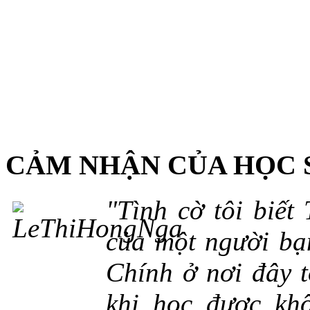
CẢM NHẬN CỦA HỌC 
"Tình cờ tôi biết
của một người bạn
Chính ở nơi đây t
khi học được khô