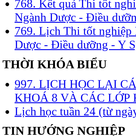
768. Kết quả Thi tốt ngh
Ngành Dược - Điều dưỡng
769. Lịch Thi tốt nghiệ
Dược - Điều dưỡng - Y S
THỜI KHÓA BIỂU
997. LỊCH HỌC LẠI C
KHOÁ 8 VÀ CÁC LỚP
Lịch học tuần 24 (từ ngà
TIN HƯỚNG NGHIỆP