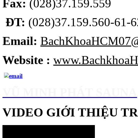
Fax:
(028)37.159.559
ĐT:
(028)37.159.560-61-62
Email:
BachKhoaHCM07@
Website :
www.BachkhoaH
VŨ MINH PHÁT SAUNA
VIDEO GIỚI THIỆU 