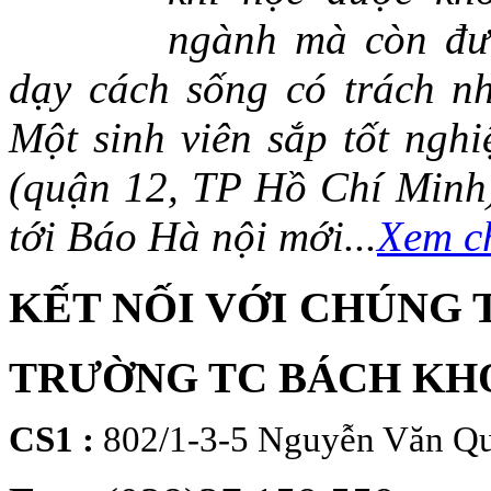
ngành mà còn đượ
dạy cách sống có trách n
Một sinh viên sắp tốt ng
(quận 12, TP Hồ Chí Minh)
tới Báo Hà nội mới...
Xem ch
KẾT NỐI VỚI CHÚNG 
TRƯỜNG TC BÁCH KH
CS1 :
802/1-3-5 Nguyễn Văn Qu