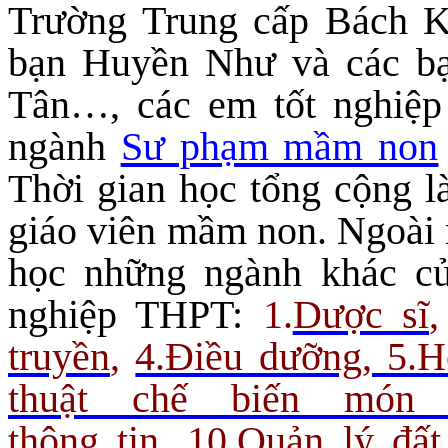
Trường Trung cấp Bách K
bạn Huyền Như và các b
Tân…, các em tốt nghiệp
ngành
Sư phạm mầm non
Thời gian học tổng cộng l
giáo viên mầm non. Ngoài 
học những ngành khác củ
nghiệp THPT:
1.
Dược sĩ
truyền
,
4.Điều dưỡng, 5.H
thuật chế biến món
thông tin
,
10.Quản lý đất