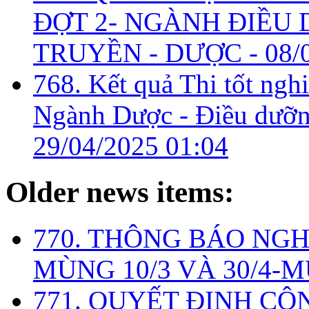
ĐỢT 2- NGÀNH ĐIỀU D
TRUYỀN - DƯỢC -
08/
768. Kết quả Thi tốt ngh
Ngành Dược - Điều dưỡng
29/04/2025 01:04
Older news items:
770. THÔNG BÁO NGH
MÙNG 10/3 VÀ 30/4-M
771. QUYẾT ĐỊNH CÔ