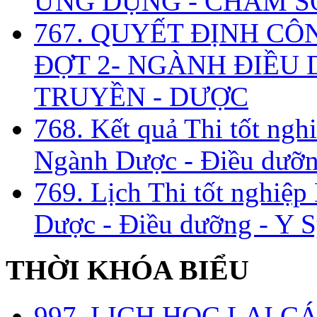
ỨNG DỤNG - CHĂM S
767. QUYẾT ĐỊNH CÔ
ĐỢT 2- NGÀNH ĐIỀU D
TRUYỀN - DƯỢC
768. Kết quả Thi tốt ngh
Ngành Dược - Điều dưỡng
769. Lịch Thi tốt nghiệ
Dược - Điều dưỡng - Y S
THỜI KHÓA BIỂU
997. LỊCH HỌC LẠI C