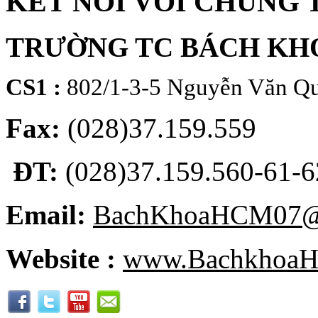
KẾT NỐI VỚI CHÚNG 
TRƯỜNG TC BÁCH KH
CS1 :
802/1-3-5 Nguyễn Văn Qu
Fax:
(028)37.159.559
ĐT:
(028)37.159.560-61-62
Email:
BachKhoaHCM07@
Website :
www.BachkhoaH