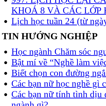
KHOÁ 8 VÀ CÁC LỚP
Lịch học tuần 24 (từ ngà
TIN HƯỚNG NGHIỆP
Học ngành Chăm sóc ngườ
Bật mí về “Nghề làm việc
Biết chọn con đường ngắ
Các bạn nữ học nghề gì 
Các bạn nữ tính tình dịu
ngành gì?