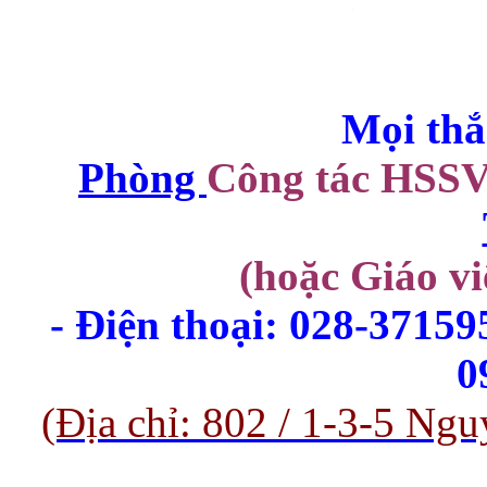
Mọi thắ
Phòng
Công tác HSS
(hoặc Giáo vi
- Điện thoại: 028-37159
0
(Địa chỉ: 802 / 1-3-5 