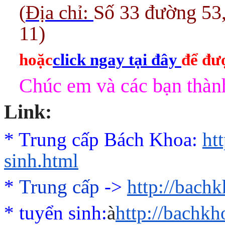
(
Địa chỉ:
Số 33 đường 53
11)
hoặc
click ngay tại đây
để đượ
Chúc em và các bạn thành
Link:
* Trung cấp Bách Khoa:
ht
sinh.html
*
Trung cấp
->
http://bach
*
tuyển sinh:
à
http://bachk