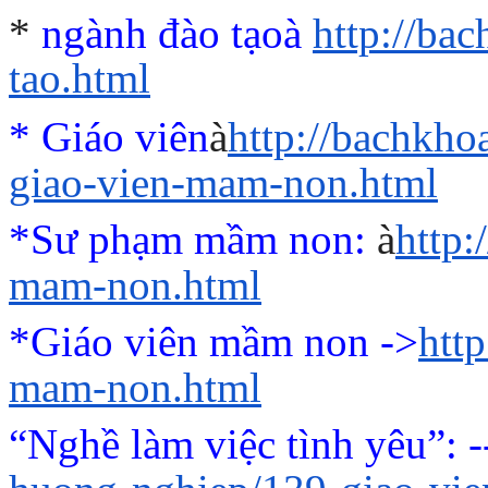
*
ngành đào tạo
à
http://ba
tao.html
* Giáo viên
à
http://bachkho
giao-vien-mam-non.html
*Sư phạm mầm non:
à
http
mam-non.html
*Giáo viên mầm non ->
htt
mam-non.html
“Nghề làm việc tình yêu”
: 