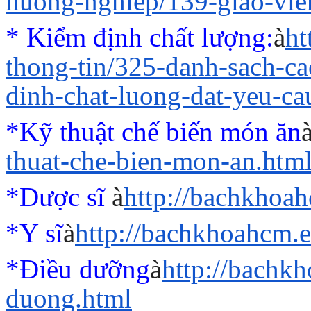
huong-nghiep/139-giao-vi
* Kiểm định chất lượng:
à
ht
thong-tin/325-danh-sach-c
dinh-chat-luong-dat-yeu-ca
*Kỹ thuật chế biến món ăn
thuat-che-bien-mon-an.htm
*Dược sĩ
à
http://bachkhoa
*Y sĩ
à
http://bachkhoahcm.e
*Điều dưỡng
à
http://bachk
duong.html