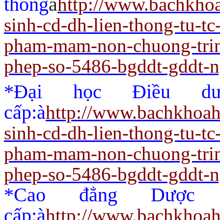
thông
à
http://www.bachkho
sinh-cd-dh-lien-thong-tu-t
pham-mam-non-chuong-trin
phep-so-5486-bgddt-gddt-
*Đại học Điều dư
cấp:
à
http://www.bachkhoah
sinh-cd-dh-lien-thong-tu-t
pham-mam-non-chuong-trin
phep-so-5486-bgddt-gddt-
*Cao đẳng Dược 
cấp:
à
http://www.bachkhoah