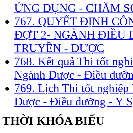
ỨNG DỤNG - CHĂM S
767. QUYẾT ĐỊNH CÔ
ĐỢT 2- NGÀNH ĐIỀU D
TRUYỀN - DƯỢC
768. Kết quả Thi tốt ngh
Ngành Dược - Điều dưỡng
769. Lịch Thi tốt nghiệ
Dược - Điều dưỡng - Y S
THỜI KHÓA BIỂU