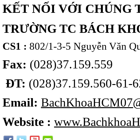
KẾT NỐI VỚI CHÚNG 
TRƯỜNG TC BÁCH KH
CS1 :
802/1-3-5 Nguyễn Văn Qu
Fax:
(028)37.159.559
ĐT:
(028)37.159.560-61-62
Email:
BachKhoaHCM07@
Website :
www.BachkhoaH