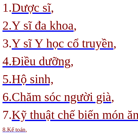
1.
Dược sĩ
,
2.Y sĩ đa khoa
,
3.
Y sĩ Y học cổ truyền
,
4.Điều dưỡng,
5.Hộ sinh,
6.Chăm sóc người già
,
7.
Kỹ thuật chế biến món ă
8
.Kế toán
,