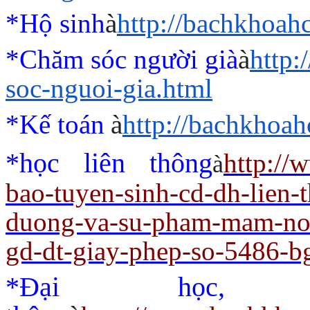
*Hộ sinh
à
http://bachkhoah
*Chăm sóc người già
à
http
soc-nguoi-gia.html
*Kế toán
à
http://bachkhoah
*học liên thông
http://
à
bao-tuyen-sinh-cd-dh-lien-
duong-va-su-pham-mam-non
gd-dt-giay-phep-so-5486-b
*Đại học,