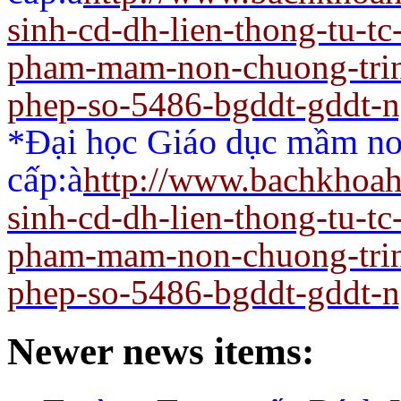
sinh-cd-dh-lien-thong-tu-t
pham-mam-non-chuong-trin
phep-so-5486-bgddt-gddt-
*Đại học Giáo dục mầm non
cấp:
à
http://www.bachkhoah
sinh-cd-dh-lien-thong-tu-t
pham-mam-non-chuong-trin
phep-so-5486-bgddt-gddt-
Newer news items: