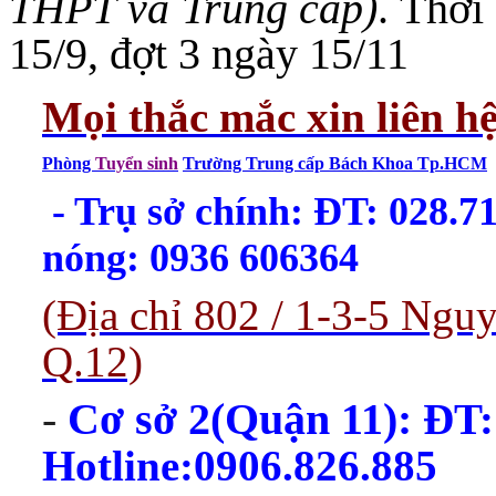
THPT và Trung cấp)
. Thời
15/9, đợt 3 ngày 15/11
Mọi thắc mắc xin liên h
Phòng
Tuyển sinh
Trường Trung cấp Bách Khoa Tp.HCM
- Trụ sở chính: ĐT: 028.
nóng: 0936 606364
(Địa chỉ 802 / 1-3-5 Ng
Q.12)
-
Cơ sở 2(Quận 11):
ĐT:
Hotline:0906.826.885