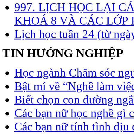
997. LỊCH HỌC LẠI C
KHOÁ 8 VÀ CÁC LỚP
Lịch học tuần 24 (từ ngà
TIN HƯỚNG NGHIỆP
Học ngành Chăm sóc ngườ
Bật mí về “Nghề làm việc
Biết chọn con đường ngắ
Các bạn nữ học nghề gì 
Các bạn nữ tính tình dịu