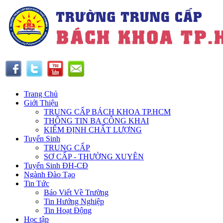
Trang Chủ
Giới Thiệu
TRUNG CẤP BÁCH KHOA TP.HCM
THÔNG TIN BA CÔNG KHAI
KIỂM ĐỊNH CHẤT LƯỢNG
Tuyển Sinh
TRUNG CẤP
SƠ CẤP - THƯỜNG XUYÊN
Tuyển Sinh ĐH-CĐ
Ngành Đào Tạo
Tin Tức
Báo Viết Về Trường
Tin Hướng Nghiệp
Tin Hoạt Động
Học tập