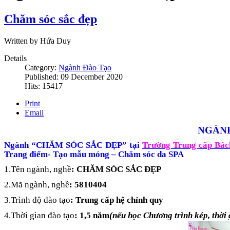
Chăm sóc sắc đẹp
Written by Hứa Duy
Details
Category:
Ngành Đào Tạo
Published: 09 December 2020
Hits: 15417
Print
Email
NGÀNH
Ngành “CHĂM SÓC SẮC ĐẸP” tại
Trường Trung cấp Bá
Trang điểm- Tạo mẫu móng – Chăm sóc da SPA
1.Tên ngành, nghề
:
CHĂM SÓC SẮC ĐẸP
2.Mã ngành, nghề
:
5810404
3.Trình độ đào tạo
:
Trung cấp hệ chính quy
4.Thời gian đào tạo
:
1,5 năm
(nếu học Chương trình kép, thời 