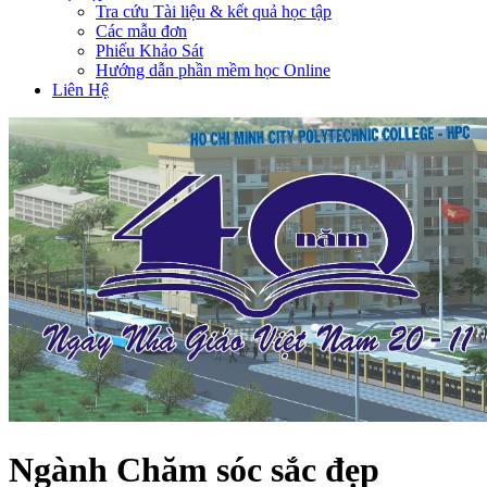
Tra cứu Tài liệu & kết quả học tập
Các mẫu đơn
Phiếu Khảo Sát
Hướng dẫn phần mềm học Online
Liên Hệ
Ngành Chăm sóc sắc đẹp