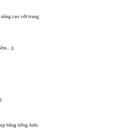
 nâng cao với trang
điểm…);
g;
đẹp bằng tiếng Anh;