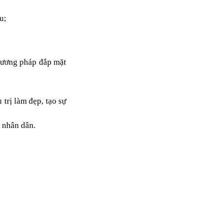
u;
phương pháp đắp mặt
trị làm đẹp, tạo sự
 nhân dân.