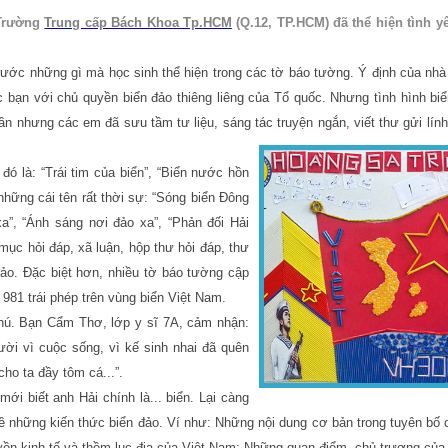
 Trường
Trung cấp Bách Khoa Tp.HCM
(Q.12, TP.HCM) đã thể hiện tình 
ước những gì mà học sinh thể hiện trong các tờ báo tường. Ý định của nhà
 bạn với chủ quyền biển đảo thiêng liêng của Tổ quốc. Nhưng tình hình bi
uần nhưng các em đã sưu tầm tư liệu, sáng tác truyện ngắn, viết thư gửi lính
đó là: “Trái tim của biển”, “Biển nước hồn
những cái tên rất thời sự: “Sóng biển Đông
a”, “Ánh sáng nơi đảo xa”, “Phản đối Hải
ục hỏi đáp, xã luận, hộp thư hỏi đáp, thư
 đảo. Đặc biệt hơn, nhiều tờ báo tường cập
 981 trái phép trên vùng biển Việt Nam.
phú. Bạn Cẩm Thơ, lớp y sĩ 7A, cảm nhận:
ời vì cuộc sống, vì kế sinh nhai đã quên
ho ta đầy tôm cá...”.
ới biết anh Hải chính là... biển. Lại càng
ề những kiến thức biển đảo. Ví như: Những nội dung cơ bản trong tuyên bố
quyền kinh tế và thềm lục địa của Việt Nam; Những quan điểm, chủ trương củ