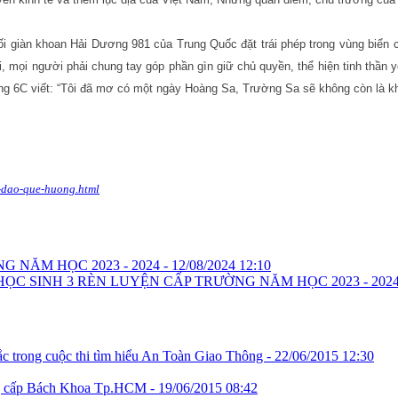
đối giàn khoan Hải Dương 981 của Trung Quốc đặt trái phép trong vùng biển
i, mọi người phải chung tay góp phần gìn giữ chủ quyền, thể hiện tinh thần 
ưỡng 6C viết: “Tôi đã mơ có một ngày Hoàng Sa, Trường Sa sẽ không còn là kh
n-dao-que-huong.html
 NĂM HỌC 2023 - 2024 -
12/08/2024 12:10
 SINH 3 RÈN LUYỆN CẤP TRƯỜNG NĂM HỌC 2023 - 2024
 trong cuộc thi tìm hiểu An Toàn Giao Thông -
22/06/2015 12:30
ng cấp Bách Khoa Tp.HCM -
19/06/2015 08:42