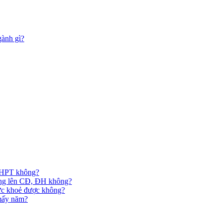
gành gì?
 THPT không?
hông lên CĐ, ĐH không?
ức khoẻ được không?
 mấy năm?