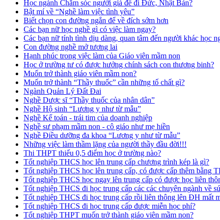
Học ngành Chăm sóc người già để đi Đức, Nhật Bản?
Bật mí về “Nghề làm việc tình yêu”
Biết chọn con đường ngắn để về đích sớm hơn
Các bạn nữ học nghề gì có việc làm ngay?
Các bạn nữ tính tình dịu dàng, quan tâm đến người khác học n
Con đường nghề mở tương lai
Hạnh phúc trong việc làm của Giáo viên mầm non
Học ở trường tư có được hưởng chính sách con thương binh?
Muốn trở thành giáo viên mầm non?
Muốn trở thành “Thầy thuốc” cần những tố chất gì?
Ngành Quản Lý Đất Đai
Nghề Dược sĩ “Thầy thuốc của nhân dân”
Nghề Hộ sinh “Lương y như từ mẫu”
Nghề Kế toán - trái tim của doanh nghiệp
Nghề sư phạm mầm non - cô giáo như mẹ hiền
Nghề Điều dưỡng đa khoa “Lương y như từ mẫu”
Những việc làm thầm lặng của người thầy đầu đời!!!
Thi THPT thiếu 0,5 điểm học ở trường nào?
Tốt nghiệp THCS học lên trung cấp chương trình kép là gì?
Tốt nghiệp THCS học lên trung cấp, có được cấp thêm bằng
Tốt nghiệp THCS học ngay lên trung cấp có được học liên t
Tốt nghiệp THCS đi học trung cấp các các chuyên ngành về s
Tốt nghiệp THCS đi học trung cấp rồi liên thông lên ĐH mất
Tốt nghiệp THCS đi học trung cấp được miễn học phí?
Tốt nghiệp THPT muốn trở thành giáo viên mầm non?