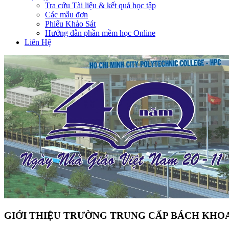
Tra cứu Tài liệu & kết quả học tập
Các mẫu đơn
Phiếu Khảo Sát
Hướng dẫn phần mềm học Online
Liên Hệ
GIỚI THIỆU TRƯỜNG TRUNG CẤP BÁCH KHOA