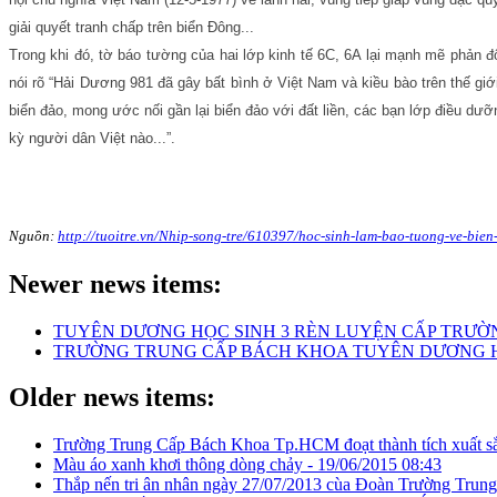
giải quyết tranh chấp trên biển Đông...
Trong khi đó, tờ báo tường của hai lớp kinh tế 6C, 6A lại mạnh mẽ phản 
nói rõ “Hải Dương 981 đã gây bất bình ở Việt Nam và kiều bào trên thế giớ
biển đảo, mong ước nối gần lại biển đảo với đất liền, các bạn lớp điều d
kỳ người dân Việt nào...”.
Nguồn:
http://tuoitre.vn/Nhip-song-tre/610397/hoc-sinh-lam-bao-tuong-ve-bie
Newer news items:
TUYÊN DƯƠNG HỌC SINH 3 RÈN LUYỆN CẤP TRƯỜNG
TRƯỜNG TRUNG CẤP BÁCH KHOA TUYÊN DƯƠNG HỌC
Older news items:
Trường Trung Cấp Bách Khoa Tp.HCM đoạt thành tích xuất sắc
Màu áo xanh khơi thông dòng chảy -
19/06/2015 08:43
Thắp nến tri ân nhân ngày 27/07/2013 cùa Đoàn Trường Tru