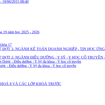
 -
19/06/2015 08:40
óa 19 năm học 2025 - 2026
 Khóa 17
7 ĐỢT 3- NGÀNH KẾ TOÁN DOANH NGHIỆP - TIN HỌC ỨN
 ĐỢT 2- NGÀNH ĐIỀU DƯỠNG - Y SỸ - Y HỌC CỔ TRUYỀN 
h Dược - Điều dưỡng - Y Sỹ đa khoa - Y học cổ truyền
ược - Điều dưỡng - Y Sỹ đa khoa - Y học cổ truyền
2 KHOÁ 8 VÀ CÁC LỚP KHOÁ TRƯỚC