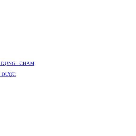
G DỤNG - CHĂM
- DƯỢC