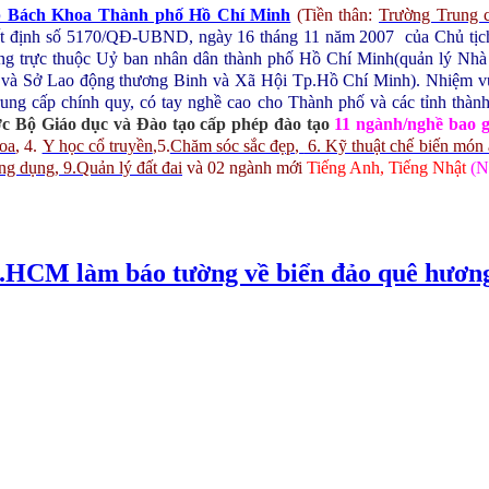
p Bách Khoa Thành phố Hồ Chí Minh
(Tiền thân:
Trường Trung 
yết định số 5170/QĐ-UBND, ngày 16 tháng 11 năm 2007 của Chủ t
ng trực thuộc Uỷ ban nhân dân thành phố Hồ Chí Minh(quản lý Nhà n
 và Sở Lao động thương Binh và Xã Hội Tp.Hồ Chí Minh).
Nhiệm vụ
rung cấp chính quy, có tay nghề cao cho Thành phố và các tỉnh thàn
c Bộ Giáo dục và Đào tạo cấp phép đào tạo
11 ngành/nghề bao 
hoa
,
4.
Y học cổ truyền
,
5.
Chăm sóc sắc đẹp
,
6. Kỹ thuật chế biến món
ứng dụng
, 9.Quản lý đất đai
và 02 ngành mới
Tiếng Anh, Tiếng Nhật
(N
.HCM làm báo tường về biển đảo quê hươn