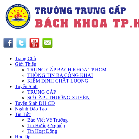
Trang Chủ
Giới Thiệu
TRUNG CẤP BÁCH KHOA TP.HCM
THÔNG TIN BA CÔNG KHAI
KIỂM ĐỊNH CHẤT LƯỢNG
Tuyển Sinh
TRUNG CẤP
SƠ CẤP - THƯỜNG XUYÊN
Tuyển Sinh ĐH-CĐ
Ngành Đào Tạo
Tin Tức
Báo Viết Về Trường
Tin Hướng Nghiệp
Tin Hoạt Động
Học tập