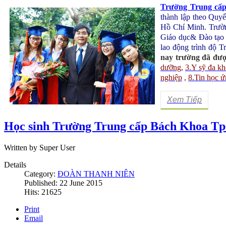
Trường Trung cấ
thành lập theo Qu
Hồ Chí Minh
. Trườ
Giáo dục& Đào tạo
lao động trình độ T
nay trường đã đượ
dưỡng
,
3.Y sỹ đa k
nghiệp
,
8.Tin học 
Xem Tiếp
Học sinh Trường Trung cấp Bách Khoa Tp
Written by Super User
Details
Category:
ĐOÀN THANH NIÊN
Published: 22 June 2015
Hits: 21625
Print
Email