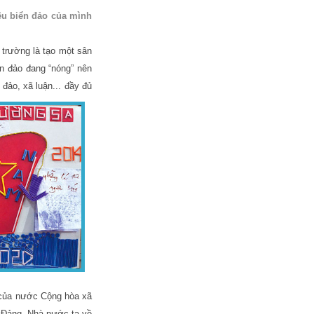
yêu biển đảo của mình
 trường là tạo một sân
ển đảo đang “nóng” nên
 đảo, xã luận... đầy đủ
 của nước Cộng hòa xã
a Đảng, Nhà nước ta về