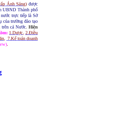
cấp Ánh Sáng
)
được
ịch UBND Thành phố
ước trực tiếp là Sở
 của trường đào tạo
h trên cả Nước
.
Hiện
gồm:
1.Dược
,
2.Điều
 ăn
,
7.Kế toán doanh
ew)
.
g