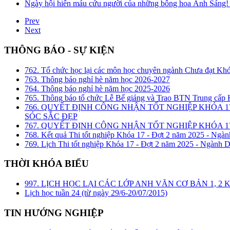
Ngày hội hiến máu cứu người của những bông hoa Ánh Sáng!
Prev
Next
THÔNG BÁO - SỰ KIỆN
762. Tổ chức học lại các môn học chuyên ngành Chưa đạt Kh
763. Thông báo nghỉ hè năm học 2026-2027
764. Thông báo nghỉ hè năm học 2025-2026
765. Thông báo tổ chức Lễ Bế giảng và Trao BTN Trung cấp
766. QUYẾT ĐỊNH CÔNG NHẬN TỐT NGHIỆP KHÓA 1
SÓC SẮC ĐẸP
767. QUYẾT ĐỊNH CÔNG NHẬN TỐT NGHIỆP KHÓA 17
768. Kết quả Thi tốt nghiệp Khóa 17 - Đợt 2 năm 2025 - Ngàn
769. Lịch Thi tốt nghiệp Khóa 17 - Đợt 2 năm 2025 - Ngành D
THỜI KHÓA BIỂU
997. LỊCH HỌC LẠI CÁC LỚP ANH VĂN CƠ BẢN 1, 
Lịch học tuần 24 (từ ngày 29/6-20/07/2015)
TIN HƯỚNG NGHIỆP