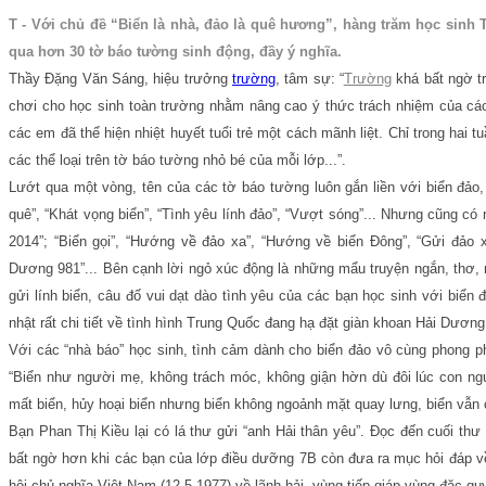
T - Với chủ đề “Biển là nhà, đảo là quê hương”, hàng trăm học sinh
qua hơn 30 tờ báo tường sinh động, đầy ý nghĩa.
Thầy Đặng Văn Sáng, hiệu trưởng
trường
, tâm sự: “
Trường
khá bất ngờ tr
chơi cho học sinh toàn trường nhằm nâng cao ý thức trách nhiệm của các
các em đã thể hiện nhiệt huyết tuổi trẻ một cách mãnh liệt. Chỉ trong hai t
các thể loại trên tờ báo tường nhỏ bé của mỗi lớp...”.
Lướt qua một vòng, tên của các tờ báo tường luôn gắn liền với biển đảo, 
quê”, “Khát vọng biển”, “Tình yêu lính đảo”, “Vượt sóng”... Nhưng cũng có 
2014”; “Biển gọi”, “Hướng về đảo xa”, “Hướng về biển Đông”, “Gửi đảo x
Dương 981”... Bên cạnh lời ngỏ xúc động là những mẩu truyện ngắn, thơ, m
gửi lính biển, câu đố vui dạt dào tình yêu của các bạn học sinh với biển
nhật rất chi tiết về tình hình Trung Quốc đang hạ đặt giàn khoan Hải Dương
Với các “nhà báo” học sinh, tình cảm dành cho biển đảo vô cùng phong 
“Biển như người mẹ, không trách móc, không giận hờn dù đôi lúc con ngư
mất biển, hủy hoại biển nhưng biển không ngoảnh mặt quay lưng, biển vẫn c
Bạn Phan Thị Kiều lại có lá thư gửi “anh Hải thân yêu”. Đọc đến cuối thư m
bất ngờ hơn khi các bạn của lớp điều dưỡng 7B còn đưa ra mục hỏi đáp v
hội chủ nghĩa Việt Nam (12-5-1977) về lãnh hải, vùng tiếp giáp vùng đặc 