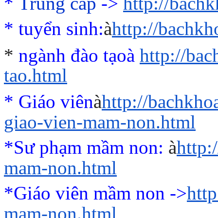
*
Trung cấp
->
http://bach
*
tuyển sinh:
à
http://bachk
*
ngành đào tạo
à
http://ba
tao.html
* Giáo viên
à
http://bachkho
giao-vien-mam-non.html
*Sư phạm mầm non:
à
http
mam-non.html
*Giáo viên mầm non ->
htt
mam-non.html