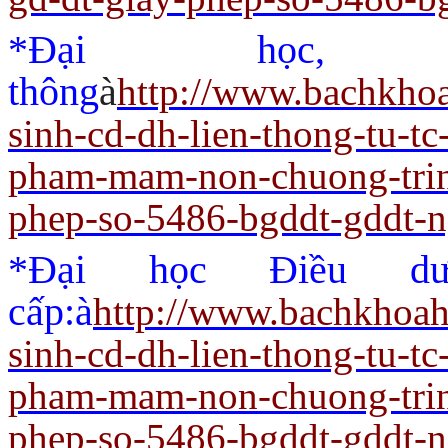
*Đại học,
thông
à
http://www.bachkho
sinh-cd-dh-lien-thong-tu-t
pham-mam-non-chuong-trin
phep-so-5486-bgddt-gddt-
*Đại học Điều dư
cấp:
à
http://www.bachkhoah
sinh-cd-dh-lien-thong-tu-t
pham-mam-non-chuong-trin
phep-so-5486-bgddt-gddt-