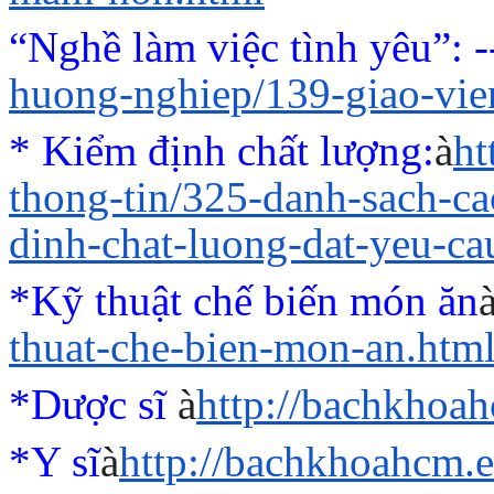
“Nghề làm việc tình yêu”
: 
huong-nghiep/139-giao-vi
* Kiểm định chất lượng:
à
ht
thong-tin/325-danh-sach-c
dinh-chat-luong-dat-yeu-ca
*Kỹ thuật chế biến món ăn
thuat-che-bien-mon-an.htm
*Dược sĩ
à
http://bachkhoa
*Y sĩ
à
http://bachkhoahcm.e