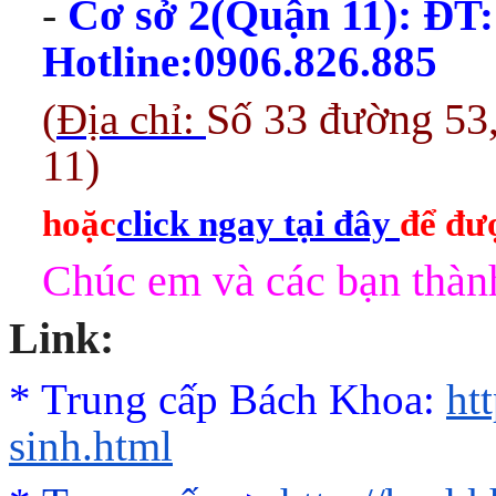
-
Cơ sở 2(Quận 11):
ĐT:
Hotline:0906.826.885
(
Địa chỉ:
Số 33 đường 53
11)
hoặc
click ngay tại đây
để đượ
Chúc em và các bạn thành
Link:
* Trung cấp Bách Khoa:
ht
sinh.html