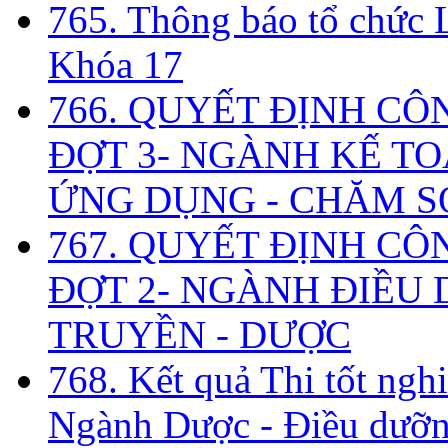
765. Thông báo tổ chức 
Khóa 17
766. QUYẾT ĐỊNH CÔ
ĐỢT 3- NGÀNH KẾ TO
ỨNG DỤNG - CHĂM S
767. QUYẾT ĐỊNH CÔ
ĐỢT 2- NGÀNH ĐIỀU D
TRUYỀN - DƯỢC
768. Kết quả Thi tốt ngh
Ngành Dược - Điều dưỡng