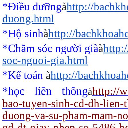
*Điều dưỡng
à
http://bachk
duong.html
*Hộ sinh
à
http://bachkhoah
*Chăm sóc người già
à
http
soc-nguoi-gia.html
*Kế toán
à
http://bachkhoah
*học liên thông
http://
à
bao-tuyen-sinh-cd-dh-lien-
duong-va-su-pham-mam-non
gd-dt-giay-phep-so-5486-b