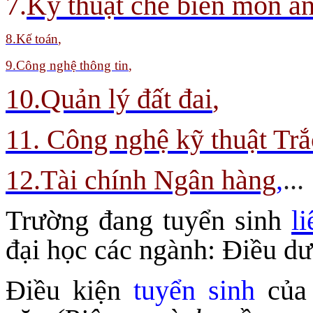
7.
Kỹ thuật chế biến món ă
8
.Kế toán
,
9.
Công nghệ thông tin
,
10.Quản lý đất đai
,
11. Công nghệ kỹ thuật Trắ
12.Tài chính Ngân hàng
,
...
Trường đang tuyển sinh
l
đại học các ngành: Điều 
Điều kiện
tuyển sinh
của 