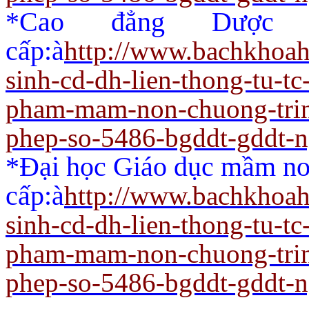
*Cao đẳng Dược 
cấp:
à
http://www.bachkhoah
sinh-cd-dh-lien-thong-tu-t
pham-mam-non-chuong-trin
phep-so-5486-bgddt-gddt-
*Đại học Giáo dục mầm non
cấp:
à
http://www.bachkhoah
sinh-cd-dh-lien-thong-tu-t
pham-mam-non-chuong-trin
phep-so-5486-bgddt-gddt-