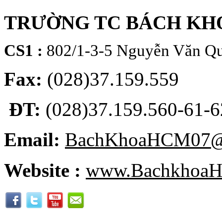
TRƯỜNG TC BÁCH KH
CS1 :
802/1-3-5 Nguyễn Văn Qu
Fax:
(028)37.159.559
ĐT:
(028)37.159.560-61-62
Email:
BachKhoaHCM07@
Website :
www.BachkhoaH