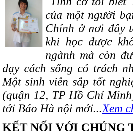
"Tình cờ tôi biết
của một người bạn
Chính ở nơi đây t
khi học được khô
ngành mà còn đượ
dạy cách sống có trách n
Một sinh viên sắp tốt ng
(quận 12, TP Hồ Chí Minh)
tới Báo Hà nội mới...
Xem ch
KẾT NỐI VỚI CHÚNG 