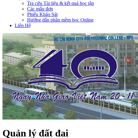
Tra cứu Tài liệu & kết quả học tập
Các mẫu đơn
Phiếu Khảo Sát
Hướng dẫn phần mềm học Online
Liên Hệ
Quản lý đất đai