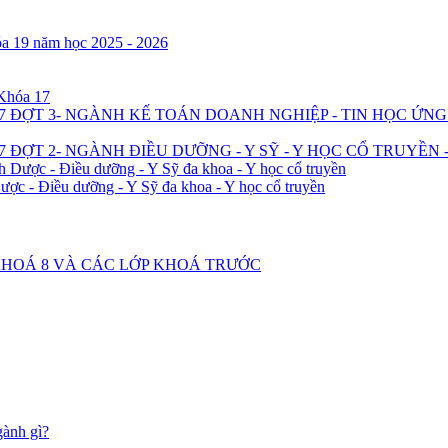
óa 19 năm học 2025 - 2026
 Khóa 17
7 ĐỢT 3- NGÀNH KẾ TOÁN DOANH NGHIỆP - TIN HỌC ỨN
 ĐỢT 2- NGÀNH ĐIỀU DƯỠNG - Y SỸ - Y HỌC CỔ TRUYỀN 
h Dược - Điều dưỡng - Y Sỹ đa khoa - Y học cổ truyền
ược - Điều dưỡng - Y Sỹ đa khoa - Y học cổ truyền
2 KHOÁ 8 VÀ CÁC LỚP KHOÁ TRƯỚC
gành gì?