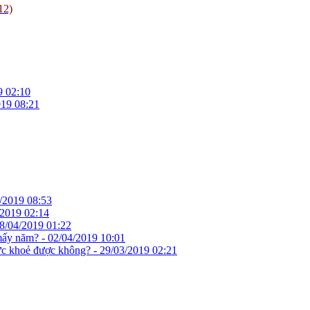
12)
9 02:10
019 08:21
/2019 08:53
/2019 02:14
8/04/2019 01:22
 mấy năm? -
02/04/2019 10:01
ức khoẻ được không? -
29/03/2019 02:21