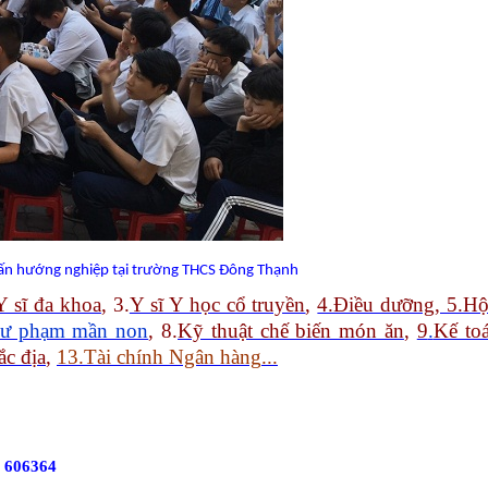
vấn hướng nghiệp tại trường THCS Đông Thạnh
Y sĩ đa khoa
, 3.
Y sĩ Y học cổ truyền
,
4.Điều dưỡng, 5.Hộ
ư phạm mần non
, 8.
Kỹ thuật chế biến món ăn
,
9
.
Kế to
ắc địa
,
13.Tài chính Ngân hàng
..
.
6 606364