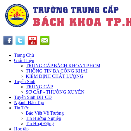
Trang Chủ
Giới Thiệu
TRUNG CẤP BÁCH KHOA TP.HCM
THÔNG TIN BA CÔNG KHAI
KIỂM ĐỊNH CHẤT LƯỢNG
Tuyển Sinh
TRUNG CẤP
SƠ CẤP - THƯỜNG XUYÊN
Tuyển Sinh ĐH-CĐ
Ngành Đào Tạo
Tin Tức
Báo Viết Về Trường
Tin Hướng Nghiệp
Tin Hoạt Động
Học tập