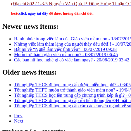
(Địa chỉ 802 / 1-3-5 Nguyễn Văn Quá, P. Đông Hưng Thuận Q.
hoặc
click ngay tại đây
để được hướng dẫn chi tiết!
Newer news items:
Hạnh phúc trong việc làm của Giáo viên mầm non -
18/07/201
Những việc làm thầm lặng của người thầy đầu đời!!! -
10/07/2
Bật mí về “Nghề làm việc tình yêu” -
06/07/2019 09:38
Muốn trở thành giáo viên mầm non? -
03/07/2019 06:45
Các bạn nữ học nghề gì có việc làm ngay? -
20/06/2019 03:42
Older news items:
Tốt nghiệp THCS đi học trung cấp được miễn học phí? -
03/05
Tốt nghiệp THPT muốn trở thành giáo viên mầm non? -
19/04
Tốt nghiệp THCS học lên trung cấp chương trình kép là gì? -
0
Tốt nghiệp THCS đi học trung cấp rồi liên thông lên ĐH mất
Tốt nghiệp THCS đi học trung cấp các các chuyên ngành về s
Prev
Next