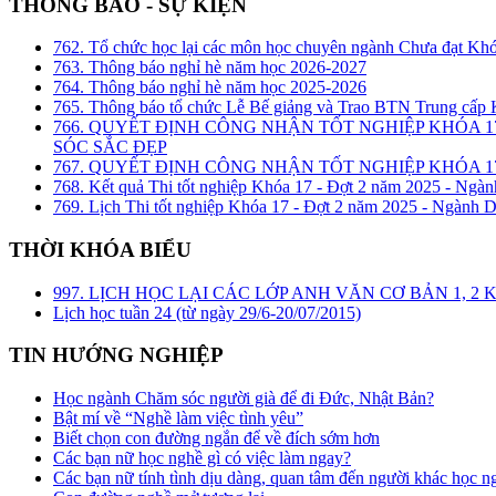
THÔNG BÁO - SỰ KIỆN
762. Tổ chức học lại các môn học chuyên ngành Chưa đạt Kh
763. Thông báo nghỉ hè năm học 2026-2027
764. Thông báo nghỉ hè năm học 2025-2026
765. Thông báo tổ chức Lễ Bế giảng và Trao BTN Trung cấp
766. QUYẾT ĐỊNH CÔNG NHẬN TỐT NGHIỆP KHÓA 1
SÓC SẮC ĐẸP
767. QUYẾT ĐỊNH CÔNG NHẬN TỐT NGHIỆP KHÓA 17
768. Kết quả Thi tốt nghiệp Khóa 17 - Đợt 2 năm 2025 - Ngàn
769. Lịch Thi tốt nghiệp Khóa 17 - Đợt 2 năm 2025 - Ngành D
THỜI KHÓA BIỂU
997. LỊCH HỌC LẠI CÁC LỚP ANH VĂN CƠ BẢN 1, 
Lịch học tuần 24 (từ ngày 29/6-20/07/2015)
TIN HƯỚNG NGHIỆP
Học ngành Chăm sóc người già để đi Đức, Nhật Bản?
Bật mí về “Nghề làm việc tình yêu”
Biết chọn con đường ngắn để về đích sớm hơn
Các bạn nữ học nghề gì có việc làm ngay?
Các bạn nữ tính tình dịu dàng, quan tâm đến người khác học n