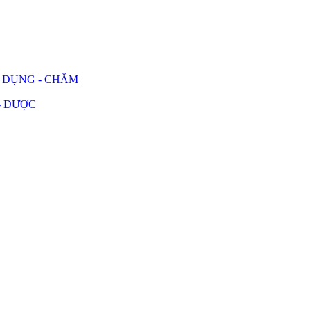
G DỤNG - CHĂM
- DƯỢC