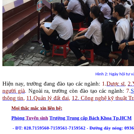
Hình 2: Ngày hội tư 
Hiện nay, trường đang đào tạo các ngành:
1
.
Dược sĩ
,
2.
người già
.
N
goài ra, trường còn đào tạo các ngành:
7.
S
thông
tin
,
11.Quản lý đất đai
,
12. Công nghệ kỹ thuật Tr
Mọi thắc mắc xin liên hệ
:
Phòng
Tuyển sinh
Trường Trung cấp Bách Khoa Tp.HCM
- ĐT: 028.7159560-7159561-7159562 - Đường dây nóng: 093