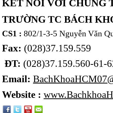
KẾT NỐI VỚI CHÚNG 
TRƯỜNG TC BÁCH KH
CS1 :
802/1-3-5 Nguyễn Văn Qu
Fax:
(028)37.159.559
ĐT:
(028)37.159.560-61-62
Email:
BachKhoaHCM07@
Website :
www.BachkhoaH