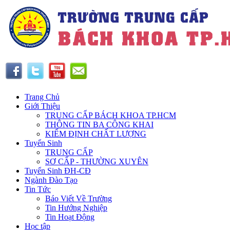
Trang Chủ
Giới Thiệu
TRUNG CẤP BÁCH KHOA TP.HCM
THÔNG TIN BA CÔNG KHAI
KIỂM ĐỊNH CHẤT LƯỢNG
Tuyển Sinh
TRUNG CẤP
SƠ CẤP - THƯỜNG XUYÊN
Tuyển Sinh ĐH-CĐ
Ngành Đào Tạo
Tin Tức
Báo Viết Về Trường
Tin Hướng Nghiệp
Tin Hoạt Động
Học tập