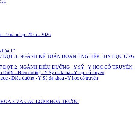
:31
óa 19 năm học 2025 - 2026
 Khóa 17
7 ĐỢT 3- NGÀNH KẾ TOÁN DOANH NGHIỆP - TIN HỌC ỨN
 ĐỢT 2- NGÀNH ĐIỀU DƯỠNG - Y SỸ - Y HỌC CỔ TRUYỀN 
h Dược - Điều dưỡng - Y Sỹ đa khoa - Y học cổ truyền
ược - Điều dưỡng - Y Sỹ đa khoa - Y học cổ truyền
2 KHOÁ 8 VÀ CÁC LỚP KHOÁ TRƯỚC