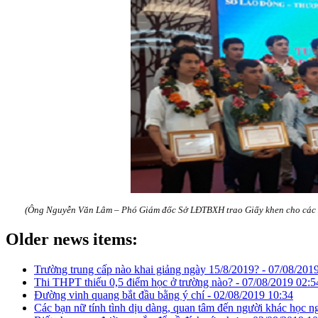
(
Ông Nguyễn Văn Lâm – Phó Giám đốc Sở LĐTBXH
trao Giấy khen cho các c
Older news items:
Trường trung cấp nào khai giảng ngày 15/8/2019? -
07/08/2019
Thi THPT thiếu 0,5 điểm học ở trường nào? -
07/08/2019 02:5
Đường vinh quang bắt đầu bằng ý chí -
02/08/2019 10:34
Các bạn nữ tính tình dịu dàng, quan tâm đến người khác học n