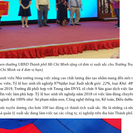
khen thưởng UBND Thành phố Hồ Chí Minh tặng cờ đơn vị xuất sắc cho Trường
Tru
Chí Minh và 4 đơn vị bạn)
nh, sinh viên Nhà trường trong việc nâng cao chất lượng đào tạo nhằm mang đến môi
ọc viên; Tỷ lệ học sinh tốt nghiệp 97%
(đạt loại Xuất sắc& giỏi: 22%, loại Khá: 4
ăm 2019, Trường đã phối hợp với Trung tâm DVVL tổ chức 9 Sàn giao dịch việc làm
iếm việc làm phù hợp. Tỷ lệ học sinh tốt nghiệp năm 2018 có việc làm đúng chuy
 ngành đạt 100% như: Sư phạm mầm non, Công nghệ thông tin, Kế toán, Điều dưỡ
 tuyên dương cho hơn 100 lao động có thành tích xuất sắc. Họ là những cá nhân
à quản lý xuất sắc đang làm việc tại các công ty, xí nghiệp trên địa bàn Thành phố