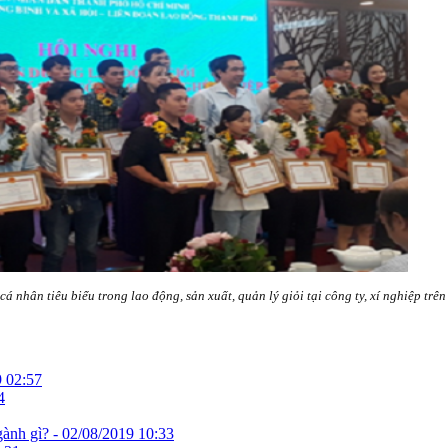
á nhân tiêu biểu trong lao động, sản xuất, quản lý giỏi tại công ty, xí nghiệp trê
 02:57
4
gành gì? -
02/08/2019 10:33