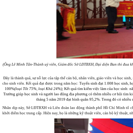
(Ông Lê Minh Tấn-Thành uỷ viên, Giám đốc Sở LĐTBXH, Đại diện Ban thi đua 
Đây là thành quả, sự nỗ lực của tập thể cán bộ, nhân viên, giáo viên và học si
cho sinh viên. Kết quả đạt được trong năm học:
Tuyển sinh đạt 1.008 học sinh, h
100%
(loại Tốt 75%, loại Khá 24%)
;
Kết quả tìm kiếm việc làm của học sinh: n
Trường giúp học sinh và người lao động địa phương có thêm nhiều cơ hội tìm k
tháng 5 năm 2019 đạt bình quân 95,2%. Trong đó có nhiều
Nhân dịp này, Sở LĐTBXH và Liên đoàn lao động thành phố Hồ Chí Minh tổ chức
khởi điểm học trung cấp. Hiện nay, họ là những kỹ thuật viên, cán bộ kỹ thuật, nh