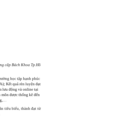
ng cấp Bách Khoa Tp.Hồ
 trường học tập hạnh phúc
8%)
; Kết quả rèn luyện đạt
 lưu động và online tại
ên môn được thống kê đến
ng,…
 tiêu biểu, thành đạt từ
.