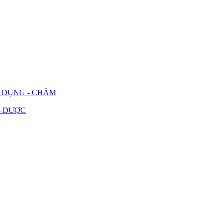
G DỤNG - CHĂM
- DƯỢC