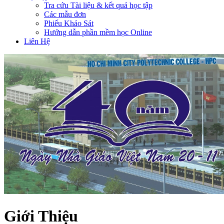
Tra cứu Tài liệu & kết quả học tập
Các mẫu đơn
Phiếu Khảo Sát
Hướng dẫn phần mềm học Online
Liên Hệ
Giới Thiệu