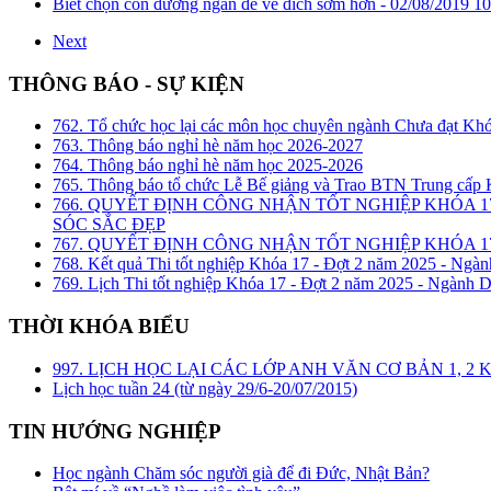
Biết chọn con đường ngắn để về đích sớm hơn -
02/08/2019 10
Next
THÔNG BÁO - SỰ KIỆN
762. Tổ chức học lại các môn học chuyên ngành Chưa đạt Kh
763. Thông báo nghỉ hè năm học 2026-2027
764. Thông báo nghỉ hè năm học 2025-2026
765. Thông báo tổ chức Lễ Bế giảng và Trao BTN Trung cấp
766. QUYẾT ĐỊNH CÔNG NHẬN TỐT NGHIỆP KHÓA 1
SÓC SẮC ĐẸP
767. QUYẾT ĐỊNH CÔNG NHẬN TỐT NGHIỆP KHÓA 17
768. Kết quả Thi tốt nghiệp Khóa 17 - Đợt 2 năm 2025 - Ngàn
769. Lịch Thi tốt nghiệp Khóa 17 - Đợt 2 năm 2025 - Ngành D
THỜI KHÓA BIỂU
997. LỊCH HỌC LẠI CÁC LỚP ANH VĂN CƠ BẢN 1, 
Lịch học tuần 24 (từ ngày 29/6-20/07/2015)
TIN HƯỚNG NGHIỆP
Học ngành Chăm sóc người già để đi Đức, Nhật Bản?