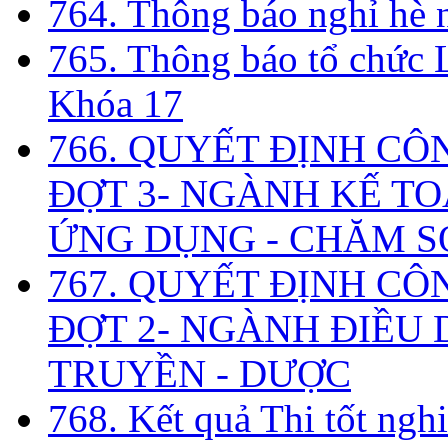
764. Thông báo nghỉ hè
765. Thông báo tổ chức 
Khóa 17
766. QUYẾT ĐỊNH CÔ
ĐỢT 3- NGÀNH KẾ TO
ỨNG DỤNG - CHĂM S
767. QUYẾT ĐỊNH CÔ
ĐỢT 2- NGÀNH ĐIỀU D
TRUYỀN - DƯỢC
768. Kết quả Thi tốt ngh