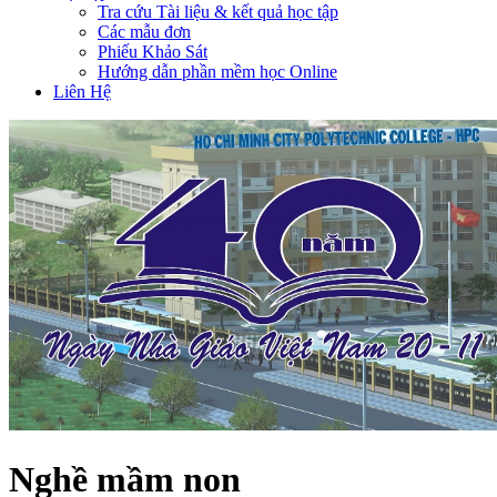
Tra cứu Tài liệu & kết quả học tập
Các mẫu đơn
Phiếu Khảo Sát
Hướng dẫn phần mềm học Online
Liên Hệ
Nghề mầm non