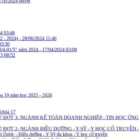
/10/2024 08:08
4 03:46
2 - 2024) -
28/06/2024 11:46
03:30
0/4-01/5" năm 2024 -
17/04/2024 03:08
3 08:52
óa 19 năm học 2025 - 2026
 Khóa 17
7 ĐỢT 3- NGÀNH KẾ TOÁN DOANH NGHIỆP - TIN HỌC ỨN
 ĐỢT 2- NGÀNH ĐIỀU DƯỠNG - Y SỸ - Y HỌC CỔ TRUYỀN 
h Dược - Điều dưỡng - Y Sỹ đa khoa - Y học cổ truyền