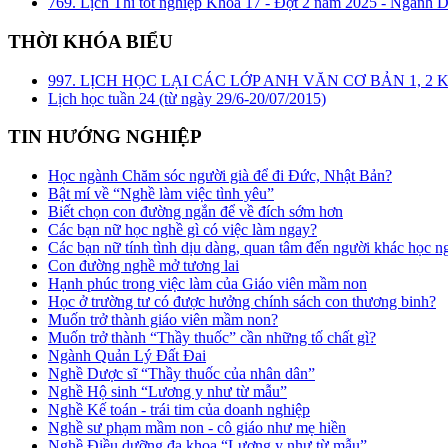
769. Lịch Thi tốt nghiệp Khóa 17 - Đợt 2 năm 2025 - Ngành D
THỜI KHÓA BIỂU
997. LỊCH HỌC LẠI CÁC LỚP ANH VĂN CƠ BẢN 1, 
Lịch học tuần 24 (từ ngày 29/6-20/07/2015)
TIN HƯỚNG NGHIỆP
Học ngành Chăm sóc người già để đi Đức, Nhật Bản?
Bật mí về “Nghề làm việc tình yêu”
Biết chọn con đường ngắn để về đích sớm hơn
Các bạn nữ học nghề gì có việc làm ngay?
Các bạn nữ tính tình dịu dàng, quan tâm đến người khác học n
Con đường nghề mở tương lai
Hạnh phúc trong việc làm của Giáo viên mầm non
Học ở trường tư có được hưởng chính sách con thương binh?
Muốn trở thành giáo viên mầm non?
Muốn trở thành “Thầy thuốc” cần những tố chất gì?
Ngành Quản Lý Đất Đai
Nghề Dược sĩ “Thầy thuốc của nhân dân”
Nghề Hộ sinh “Lương y như từ mẫu”
Nghề Kế toán - trái tim của doanh nghiệp
Nghề sư phạm mầm non - cô giáo như mẹ hiền
Nghề Điều dưỡng đa khoa “Lương y như từ mẫu”