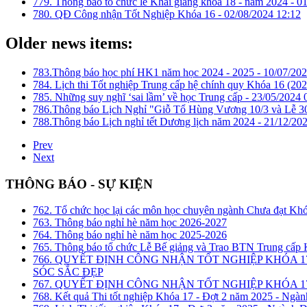
779. Thông báo tổ chức lễ Khai giảng khoá 18 - năm 2024 -
01
780. QĐ Công nhận Tốt Nghiệp Khóa 16 -
02/08/2024 12:12
Older news items:
783.Thông báo học phí HK1 năm học 2024 - 2025 -
10/07/202
784. Lịch thi Tốt nghiệp Trung cấp hệ chính quy Khóa 16 (202
785. Những suy nghĩ ‘sai lầm’ về học Trung cấp -
23/05/2024 
786.Thông báo Lịch Nghỉ "Giỗ Tổ Hùng Vương 10/3 và Lễ 3
788.Thông báo Lịch nghỉ tết Dương lịch năm 2024 -
21/12/202
Prev
Next
THÔNG BÁO - SỰ KIỆN
762. Tổ chức học lại các môn học chuyên ngành Chưa đạt Kh
763. Thông báo nghỉ hè năm học 2026-2027
764. Thông báo nghỉ hè năm học 2025-2026
765. Thông báo tổ chức Lễ Bế giảng và Trao BTN Trung cấp
766. QUYẾT ĐỊNH CÔNG NHẬN TỐT NGHIỆP KHÓA 1
SÓC SẮC ĐẸP
767. QUYẾT ĐỊNH CÔNG NHẬN TỐT NGHIỆP KHÓA 17
768. Kết quả Thi tốt nghiệp Khóa 17 - Đợt 2 năm 2025 - Ngàn