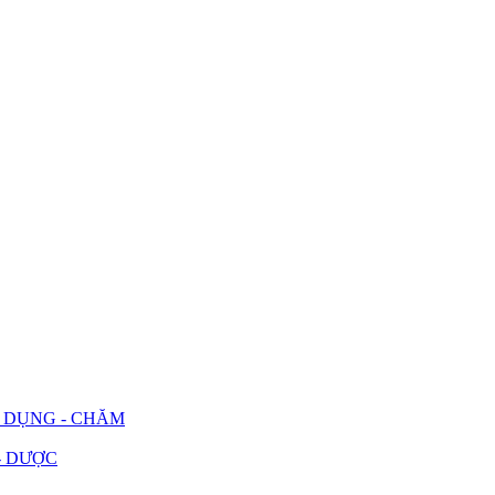
G DỤNG - CHĂM
- DƯỢC