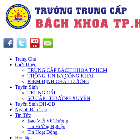
Trang Chủ
Giới Thiệu
TRUNG CẤP BÁCH KHOA TP.HCM
THÔNG TIN BA CÔNG KHAI
KIỂM ĐỊNH CHẤT LƯỢNG
Tuyển Sinh
TRUNG CẤP
SƠ CẤP - THƯỜNG XUYÊN
Tuyển Sinh ĐH-CĐ
Ngành Đào Tạo
Tin Tức
Báo Viết Về Trường
Tin Hướng Nghiệp
Tin Hoạt Động
Học tập