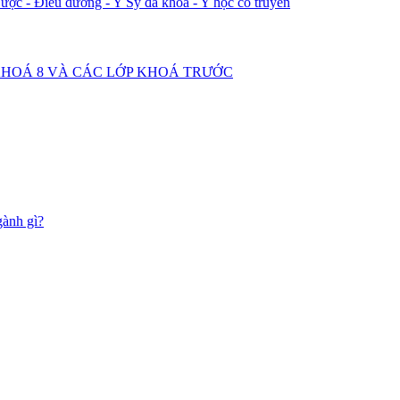
ược - Điều dưỡng - Y Sỹ đa khoa - Y học cổ truyền
2 KHOÁ 8 VÀ CÁC LỚP KHOÁ TRƯỚC
gành gì?