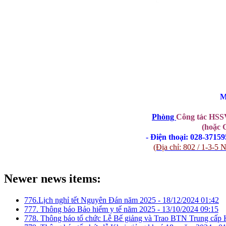
M
Phòng 
Công tác HSS
(hoặc 
- Điện thoại: 028-3715
(Địa chỉ: 802 / 1-3
Newer news items:
776.Lịch nghỉ tết Nguyên Đán năm 2025 -
18/12/2024 01:42
777. Thông báo Bảo hiểm y tế năm 2025 -
13/10/2024 09:15
778. Thông báo tổ chức Lễ Bế giảng và Trao BTN Trung cấp 