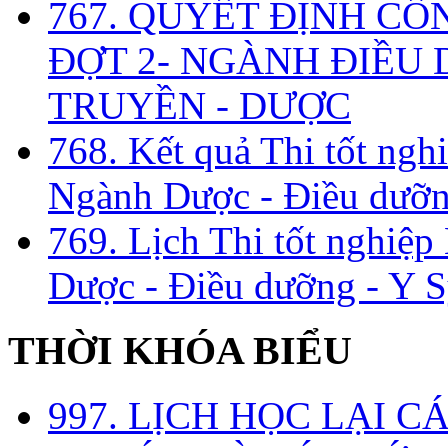
767. QUYẾT ĐỊNH CÔ
ĐỢT 2- NGÀNH ĐIỀU D
TRUYỀN - DƯỢC
768. Kết quả Thi tốt ngh
Ngành Dược - Điều dưỡng
769. Lịch Thi tốt nghiệ
Dược - Điều dưỡng - Y S
THỜI KHÓA BIỂU
997. LỊCH HỌC LẠI C