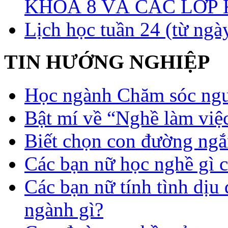
KHOÁ 8 VÀ CÁC LỚP
Lịch học tuần 24 (từ ngà
TIN HƯỚNG NGHIỆP
Học ngành Chăm sóc ngườ
Bật mí về “Nghề làm việc
Biết chọn con đường ngắ
Các bạn nữ học nghề gì 
Các bạn nữ tính tình dịu
ngành gì?