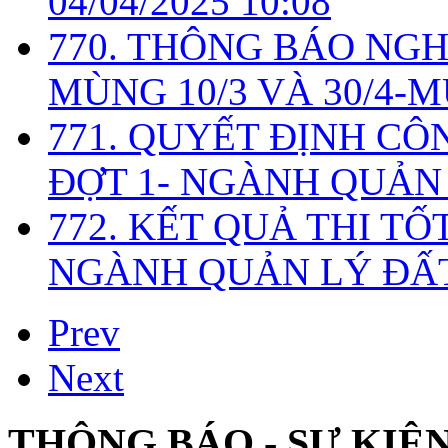
04/04/2025 10:08
770. THÔNG BÁO NGH
MÙNG 10/3 VÀ 30/4-M
771. QUYẾT ĐỊNH CÔ
ĐỢT 1- NGÀNH QUẢN 
772. KẾT QUẢ THI TỐ
NGÀNH QUẢN LÝ ĐẤT
Prev
Next
THÔNG BÁO - SỰ KIỆ