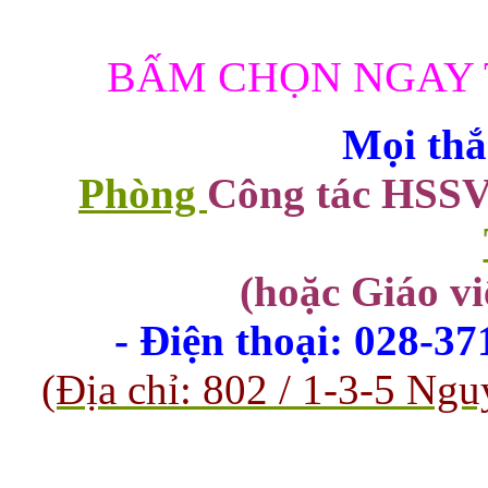
BẤM CHỌN NGAY 
Mọi thắ
Phòng
Công tác HSS
(hoặc Giáo vi
- Điện thoại: 028-3
(Địa chỉ: 802 / 1-3-5 