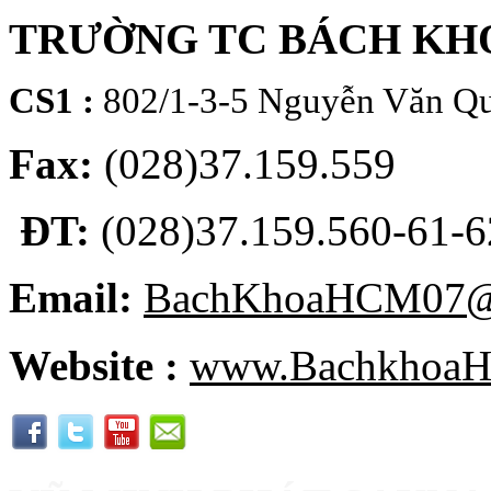
TRƯỜNG TC BÁCH KH
CS1 :
802/1-3-5 Nguyễn Văn Qu
Fax:
(028)37.159.559
ĐT:
(028)37.159.560-61-62
Email:
BachKhoaHCM07@
Website :
www.BachkhoaH