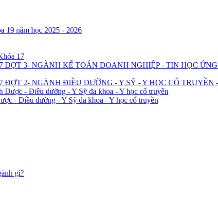
óa 19 năm học 2025 - 2026
 Khóa 17
7 ĐỢT 3- NGÀNH KẾ TOÁN DOANH NGHIỆP - TIN HỌC ỨN
 ĐỢT 2- NGÀNH ĐIỀU DƯỠNG - Y SỸ - Y HỌC CỔ TRUYỀN 
h Dược - Điều dưỡng - Y Sỹ đa khoa - Y học cổ truyền
ược - Điều dưỡng - Y Sỹ đa khoa - Y học cổ truyền
gành gì?