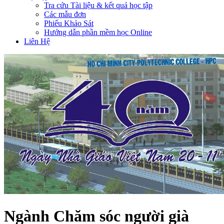
Tra cứu Tài liệu & kết quả học tập
Các mẫu đơn
Phiếu Khảo Sát
Hướng dẫn phần mềm học Online
Liên Hệ
Ngành Chăm sóc người già