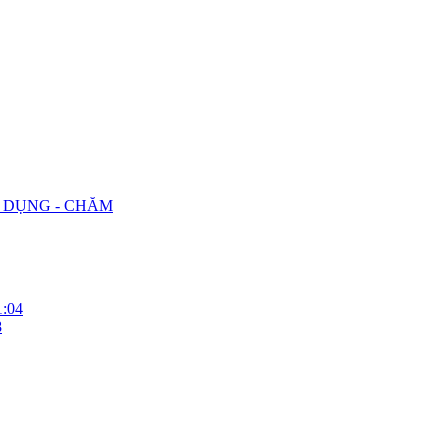
G DỤNG - CHĂM
1:04
8