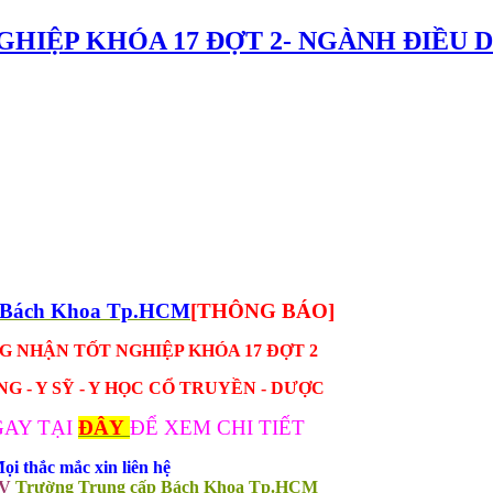
GHIỆP KHÓA 17 ĐỢT 2- NGÀNH ĐIỀU D
p Bách Khoa Tp.HCM
[THÔNG BÁO]
 NHẬN TỐT NGHIỆP KHÓA 17 ĐỢT 2
 - Y SỸ - Y HỌC CỔ TRUYỀN - DƯỢC
AY TẠI
ĐÂY
ĐỂ XEM CHI TIẾT
ọi thắc mắc xin liên hệ
SV
Trường Trung cấp Bách Khoa Tp.HCM