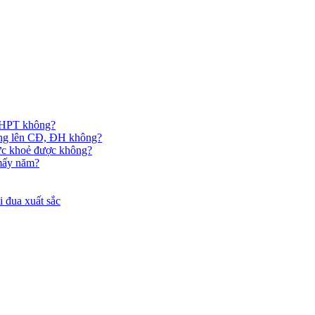
 THPT không?
hông lên CĐ, ĐH không?
ức khoẻ được không?
 mấy năm?
 đua xuất sắc