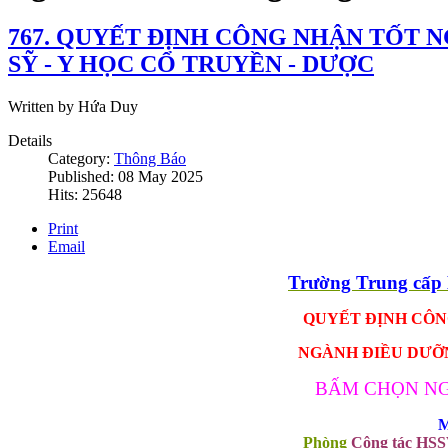
767. QUYẾT ĐỊNH CÔNG NHẬN TỐT N
SỸ - Y HỌC CỔ TRUYỀN - DƯỢC
Written by Hứa Duy
Details
Category:
Thông Báo
Published: 08 May 2025
Hits: 25648
Print
Email
Trường Trung cấ
QUYẾT ĐỊNH CÔNG
NGÀNH ĐIỀU DƯỠNG
BẤM CHỌN NG
M
Phòng
Công tác HS