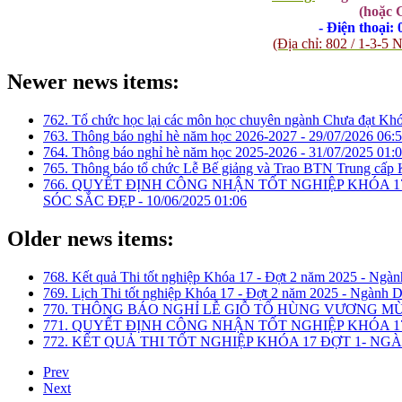
(hoặc 
- Điện thoại:
(Địa chỉ: 802 / 1-3
Newer news items:
762. Tổ chức học lại các môn học chuyên ngành Chưa đạt Kh
763. Thông báo nghỉ hè năm học 2026-2027 -
29/07/2026 06:
764. Thông báo nghỉ hè năm học 2025-2026 -
31/07/2025 01:
765. Thông báo tổ chức Lễ Bế giảng và Trao BTN Trung cấp 
766. QUYẾT ĐỊNH CÔNG NHẬN TỐT NGHIỆP KHÓA 1
SÓC SẮC ĐẸP -
10/06/2025 01:06
Older news items:
768. Kết quả Thi tốt nghiệp Khóa 17 - Đợt 2 năm 2025 - Ngàn
769. Lịch Thi tốt nghiệp Khóa 17 - Đợt 2 năm 2025 - Ngành D
770. THÔNG BÁO NGHỈ LỄ GIỖ TỔ HÙNG VƯƠNG MÙNG
771. QUYẾT ĐỊNH CÔNG NHẬN TỐT NGHIỆP KHÓA 1
772. KẾT QUẢ THI TỐT NGHIỆP KHÓA 17 ĐỢT 1- NG
Prev
Next