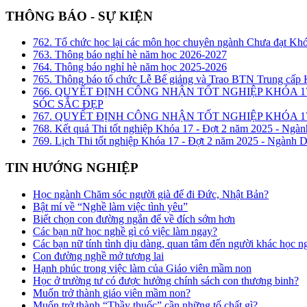
THÔNG BÁO - SỰ KIỆN
762. Tổ chức học lại các môn học chuyên ngành Chưa đạt Kh
763. Thông báo nghỉ hè năm học 2026-2027
764. Thông báo nghỉ hè năm học 2025-2026
765. Thông báo tổ chức Lễ Bế giảng và Trao BTN Trung cấp
766. QUYẾT ĐỊNH CÔNG NHẬN TỐT NGHIỆP KHÓA 1
SÓC SẮC ĐẸP
767. QUYẾT ĐỊNH CÔNG NHẬN TỐT NGHIỆP KHÓA 17
768. Kết quả Thi tốt nghiệp Khóa 17 - Đợt 2 năm 2025 - Ngàn
769. Lịch Thi tốt nghiệp Khóa 17 - Đợt 2 năm 2025 - Ngành D
TIN HƯỚNG NGHIỆP
Học ngành Chăm sóc người già để đi Đức, Nhật Bản?
Bật mí về “Nghề làm việc tình yêu”
Biết chọn con đường ngắn để về đích sớm hơn
Các bạn nữ học nghề gì có việc làm ngay?
Các bạn nữ tính tình dịu dàng, quan tâm đến người khác học n
Con đường nghề mở tương lai
Hạnh phúc trong việc làm của Giáo viên mầm non
Học ở trường tư có được hưởng chính sách con thương binh?
Muốn trở thành giáo viên mầm non?
Muốn trở thành “Thầy thuốc” cần những tố chất gì?