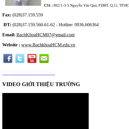
CS1 :
802/1-3-5 Nguyễn Văn Quá, P.ĐHT, Q.12, TP.
Fax:
(028)37.159.559
ĐT:
(028)37.159.560-61-62 - Hotline: 0936.606364
Email:
BachKhoaHCM07@gmail.com
Website :
www.BachkhoaHCM.edu.vn
VŨ MINH PHÁT SAUNA
VIDEO GIỚI THIỆU TRƯỜNG