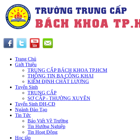
Trang Chủ
Giới Thiệu
TRUNG CẤP BÁCH KHOA TP.HCM
THÔNG TIN BA CÔNG KHAI
KIỂM ĐỊNH CHẤT LƯỢNG
Tuyển Sinh
TRUNG CẤP
SƠ CẤP - THƯỜNG XUYÊN
Tuyển Sinh ĐH-CĐ
Ngành Đào Tạo
Tin Tức
Báo Viết Về Trường
Tin Hướng Nghiệp
Tin Hoạt Động
Học tập