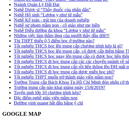
Ngành Quản Lý Đất Đai
Nghề Dược sĩ “Thầy thuốc của nhân dân”
Nghề Hộ sinh “Lương y như từ mẫu”
Nghề Kế toán - trái tim của doanh nghiệp
Nghề sư phạm mầm non - cô giáo như mẹ hiền
Nghề Điều dưỡng đa khoa “Lương y như từ mẫu”
Những việc làm thầm lặng của người thầy đầu đời!!!
Thi THPT thiếu 0,5 điểm học ở trường nào?
Tốt nghiệp THCS học lên trung cấp chương trình kép là gì?
Tốt nghiệp THCS học lên trung cấp, có được cấp thêm bằng
Tốt nghiệp THCS học ngay lên trung cấp có được học liên t
Tốt nghiệp THCS đi học trung cấp các các chuyên ngành về s
Tốt nghiệp THCS đi học trung cấp rồi liên thông lên ĐH mất
Tốt nghiệp THCS đi học trung cấp được miễn học phí?
Tốt nghiệp THPT muốn trở thành giáo viên mầm non?
Trường Trung cấp Bách Khoa Tp.Hồ Chí Minh đón nhận cờ thi
Trường trung cấp nào khai giảng ngày 15/8/2019?
Tuyển sinh lớp 10 chương trình kép?
Đặc điểm nghề giáo viên mầm non
Đường vinh quang bắt đầu bằng ý chí
GOOGLE MAP