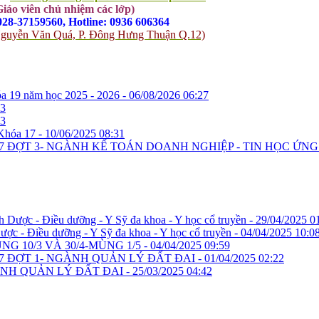
Giáo viên chủ nhiệm các lớp)
 028-37159560, Hotline: 0936 606364
-5 Nguyễn Văn Quá, P. Đông Hưng Thuận Q.12)
óa 19 năm học 2025 - 2026 -
06/08/2026 06:27
53
03
Khóa 17 -
10/06/2025 08:31
7 ĐỢT 3- NGÀNH KẾ TOÁN DOANH NGHIỆP - TIN HỌC ỨN
h Dược - Điều dưỡng - Y Sỹ đa khoa - Y học cổ truyền -
29/04/2025 0
ược - Điều dưỡng - Y Sỹ đa khoa - Y học cổ truyền -
04/04/2025 10:0
 10/3 VÀ 30/4-MÙNG 1/5 -
04/04/2025 09:59
7 ĐỢT 1- NGÀNH QUẢN LÝ ĐẤT ĐAI -
01/04/2025 02:22
ÀNH QUẢN LÝ ĐẤT ĐAI -
25/03/2025 04:42